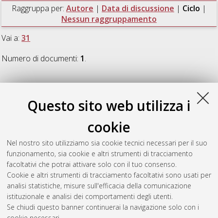
Raggruppa per:
Autore
|
Data di discussione
|
Ciclo
|
Nessun raggruppamento
Vai a:
31
Numero di documenti:
1
.
31
Questo sito web utilizza i
Garofalo, Alessia
(2019)
RR Lyrae stars as standard candles
cookie
and stellar population tracers with Gaia
, [Dissertation thesis],
Alma Mater Studiorum Università di Bologna. Dottorato di
Nel nostro sito utilizziamo sia cookie tecnici necessari per il suo
ricerca in
Astrofisica
, 31 Ciclo. DOI
funzionamento, sia cookie e altri strumenti di tracciamento
10.6092/unibo/amsdottorato/8946.
facoltativi che potrai attivare solo con il tuo consenso.
Cookie e altri strumenti di tracciamento facoltativi sono usati per
Questa lista e' stata generata il
Sat Aug 8 20:44:23 2026
analisi statistiche, misure sull'efficacia della comunicazione
CEST
.
istituzionale e analisi dei comportamenti degli utenti.
Se chiudi questo banner continuerai la navigazione solo con i
cookie necessari.