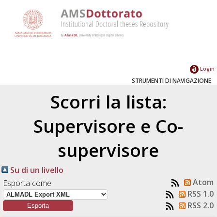
Login
STRUMENTI DI NAVIGAZIONE
Scorri la lista:
Supervisore e Co-
supervisore
Su di un livello
Atom
Esporta come
RSS 1.0
RSS 2.0