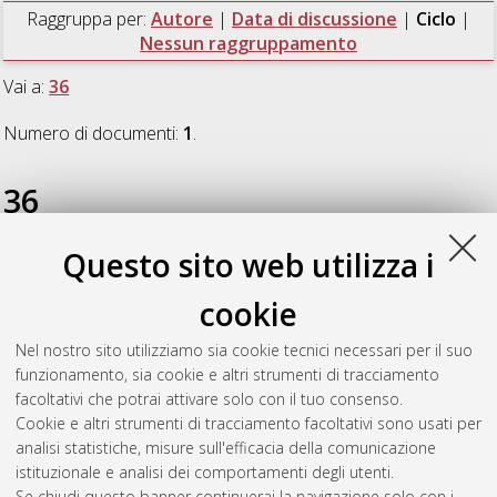
Raggruppa per:
Autore
|
Data di discussione
|
Ciclo
|
Nessun raggruppamento
Vai a:
36
Numero di documenti:
1
.
36
Questo sito web utilizza i
Du, Zhiqiang
(2024)
Bridging the gap:exploring the cognitive
impact of InterpretBank on Chinese interpreting trainees
,
cookie
[Dissertation thesis], Alma Mater Studiorum Università di
Bologna. Dottorato di ricerca in
Traduzione, interpretazione e
Nel nostro sito utilizziamo sia cookie tecnici necessari per il suo
interculturalità
, 36 Ciclo. DOI
funzionamento, sia cookie e altri strumenti di tracciamento
10.48676/unibo/amsdottorato/11584.
facoltativi che potrai attivare solo con il tuo consenso.
Cookie e altri strumenti di tracciamento facoltativi sono usati per
Questa lista e' stata generata il
Thu Aug 6 20:45:37 2026
analisi statistiche, misure sull'efficacia della comunicazione
CEST
.
istituzionale e analisi dei comportamenti degli utenti.
Se chiudi questo banner continuerai la navigazione solo con i