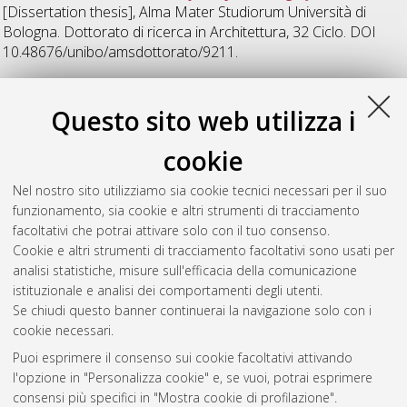
[Dissertation thesis], Alma Mater Studiorum Università di
Bologna. Dottorato di ricerca in
Architettura
, 32 Ciclo. DOI
10.48676/unibo/amsdottorato/9211.
37
Questo sito web utilizza i
cookie
Paulì, Alba
(2025)
Vertical Farming: progetto di architettura e
strategie urbane
, [Dissertation thesis], Alma Mater Studiorum
Nel nostro sito utilizziamo sia cookie tecnici necessari per il suo
Università di Bologna. Dottorato di ricerca in
Architettura e
funzionamento, sia cookie e altri strumenti di tracciamento
culture del progetto
, 37 Ciclo.
facoltativi che potrai attivare solo con il tuo consenso.
Cookie e altri strumenti di tracciamento facoltativi sono usati per
Questa lista e' stata generata il
Thu Aug 6 20:48:32 2026
analisi statistiche, misure sull'efficacia della comunicazione
CEST
.
istituzionale e analisi dei comportamenti degli utenti.
Se chiudi questo banner continuerai la navigazione solo con i
cookie necessari.
Atom
Puoi esprimere il consenso sui cookie facoltativi attivando
Rss 1.0
l'opzione in "Personalizza cookie" e, se vuoi, potrai esprimere
consensi più specifici in "Mostra cookie di profilazione".
Rss 2.0