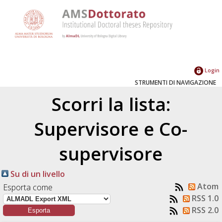
Login
STRUMENTI DI NAVIGAZIONE
Scorri la lista:
Supervisore e Co-
supervisore
Su di un livello
Atom
Esporta come
RSS 1.0
RSS 2.0