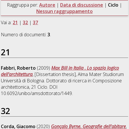
Raggruppa per:
Autore
|
Data di discussione
|
Ciclo
|
Nessun raggruppamento
Vai a:
21
|
32
|
37
Numero di documenti:
3
.
21
Fabbri, Roberto
(2009)
Max Bill in Italia . Lo spazio logico
dell'architettura
, [Dissertation thesis], Alma Mater Studiorum
Università di Bologna. Dottorato di ricerca in
Composizione
architettonica
, 21 Ciclo. DOI
10.6092/unibo/amsdottorato/1449.
32
Corda, Giacomo
(2020)
Gonçalo Byrne. Geografie dell'abitare
,