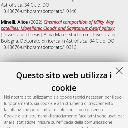
Astrofisica
, 34 Ciclo. DOI
10.48676/unibo/amsdottorato/10440.
Minelli, Alice
(2022)
Chemical composition of Milky Way
satellites: Magellanic Clouds and Sagittarius dwarf galaxy
,
[Dissertation thesis], Alma Mater Studiorum Università di
Bologna. Dottorato di ricerca in
Astrofisica
, 34 Ciclo. DOI
10.48676/unibo/amsdottorato/10313.
37
Questo sito web utilizza i
Alvarez Garay, Deimer Antonio
(2025)
The chemical
cookie
inventory of peculiar globular clusters: a divergence from the
norm
, [Dissertation thesis], Alma Mater Studiorum Università
Nel nostro sito utilizziamo sia cookie tecnici necessari per il suo
di Bologna. Dottorato di ricerca in
Astrofisica
, 37 Ciclo. DOI
funzionamento, sia cookie e altri strumenti di tracciamento
10.48676/unibo/amsdottorato/11920.
facoltativi che potrai attivare solo con il tuo consenso.
Cookie e altri strumenti di tracciamento facoltativi sono usati per
Questa lista e' stata generata il
Thu Aug 6 20:47:49 2026
analisi statistiche, misure sull'efficacia della comunicazione
CEST
.