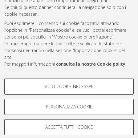
istituzionale e analisi dei comportamenti degli utenti.
Se chiudi questo banner continuerai la navigazione solo con i
cookie necessari.
Atom
Puoi esprimere il consenso sui cookie facoltativi attivando
Rss 1.0
l'opzione in "Personalizza cookie" e, se vuoi, potrai esprimere
consensi più specifici in "Mostra cookie di profilazione".
Rss 2.0
Potrai sempre rivedere le tue scelte e verificare lo stato dei
consensi rientrando nella sezione "Impostazione cookie" del
AMS Dottorato
sito.
Per maggiori informazioni
consulta la nostra Cookie policy
.
ISSN: 2038-7946
Servizio implementato e gestito da
AlmaDL
Impostazioni Cookie
COOKIE DI PROFILAZIONE -
SOLO COOKIE NECESSARI
Informativa sulla privacy
FACOLTATIVI
Condizioni d’uso del sito
Si tratta di cookie utilizzati per analizzare le caratteristiche della
navigazione degli utenti, creare profili in base al loro comportamento
PERSONALIZZA COOKIE
sul sito, per analisi di marketing.
Mostra cookie di profilazione
ACCETTA TUTTI I COOKIE
Google/Youtube Video
© ALMA MATER STUDIORUM - Università di Bologna, 2007-2026.
COOKIE TECNICI - NECESSARI