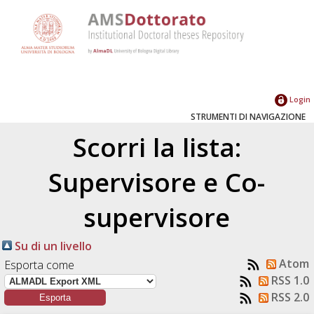
Login
STRUMENTI DI NAVIGAZIONE
Scorri la lista:
Supervisore e Co-
supervisore
Su di un livello
Atom
Esporta come
RSS 1.0
RSS 2.0