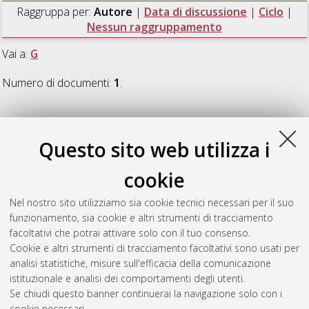
Raggruppa per:
Autore
|
Data di discussione
|
Ciclo
|
Nessun raggruppamento
Vai a:
G
Numero di documenti:
1
.
G
Questo sito web utilizza i
González Fernández, César Andrés
(2023)
What do
cookie
rendering options tell us about the translating mind? Testing
the choice network analysis hypothesis
, [Dissertation thesis],
Nel nostro sito utilizziamo sia cookie tecnici necessari per il suo
Alma Mater Studiorum Università di Bologna. Dottorato di
funzionamento, sia cookie e altri strumenti di tracciamento
ricerca in
Traduzione, interpretazione e interculturalità
, 35
facoltativi che potrai attivare solo con il tuo consenso.
Ciclo. DOI 10.48676/unibo/amsdottorato/11047.
Cookie e altri strumenti di tracciamento facoltativi sono usati per
analisi statistiche, misure sull'efficacia della comunicazione
Questa lista e' stata generata il
Fri Aug 7 20:46:52 2026 CEST
.
istituzionale e analisi dei comportamenti degli utenti.
Se chiudi questo banner continuerai la navigazione solo con i
cookie necessari.