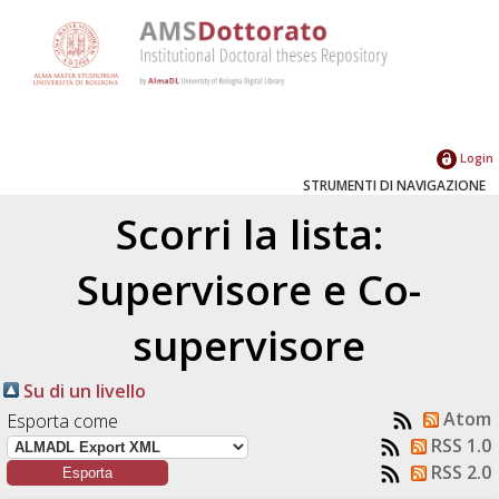
Login
STRUMENTI DI NAVIGAZIONE
Scorri la lista:
Supervisore e Co-
supervisore
Su di un livello
Atom
Esporta come
RSS 1.0
RSS 2.0