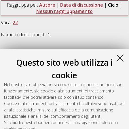
Raggruppa per:
Autore
|
Data di discussione
|
Ciclo
|
Nessun raggruppamento
Vai a:
22
Numero di documenti:
1
.
22
Questo sito web utilizza i
Prete, Francesca
(2010)
Sintesi e caratterizzazione di
cookie
nanopolveri composite allumina-zirconia
, [Dissertation thesis],
Alma Mater Studiorum Università di Bologna. Dottorato di
Nel nostro sito utilizziamo sia cookie tecnici necessari per il suo
ricerca in
Ingegneria dei materiali
, 22 Ciclo. DOI
funzionamento, sia cookie e altri strumenti di tracciamento
10.6092/unibo/amsdottorato/2901.
facoltativi che potrai attivare solo con il tuo consenso.
Cookie e altri strumenti di tracciamento facoltativi sono usati per
Questa lista e' stata generata il
Sat Aug 8 20:48:42 2026
analisi statistiche, misure sull'efficacia della comunicazione
CEST
.
istituzionale e analisi dei comportamenti degli utenti.
Se chiudi questo banner continuerai la navigazione solo con i
cookie necessari.