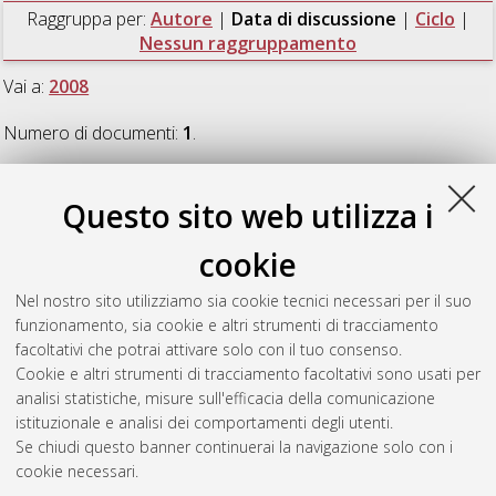
Raggruppa per:
Autore
|
Data di discussione
|
Ciclo
|
Nessun raggruppamento
Vai a:
2008
Numero di documenti:
1
.
2008
Questo sito web utilizza i
cookie
Cappellari, Veronica
(2008)
Dal grido dell'esclusione alla
conquista dell'armonia: scene alternative nel teatro
Nel nostro sito utilizziamo sia cookie tecnici necessari per il suo
quebecchese
, [Dissertation thesis], Alma Mater Studiorum
funzionamento, sia cookie e altri strumenti di tracciamento
Università di Bologna. Dottorato di ricerca in
Letterature
facoltativi che potrai attivare solo con il tuo consenso.
francofone
, 20 Ciclo. DOI 10.6092/unibo/amsdottorato/940.
Cookie e altri strumenti di tracciamento facoltativi sono usati per
analisi statistiche, misure sull'efficacia della comunicazione
Questa lista e' stata generata il
Fri Aug 7 20:44:10 2026 CEST
.
istituzionale e analisi dei comportamenti degli utenti.
Se chiudi questo banner continuerai la navigazione solo con i
cookie necessari.
Atom