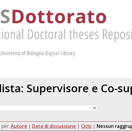
 lista: Supervisore e Co-s
 per:
Autore
|
Data di discussione
|
Ciclo
|
Nessun raggr