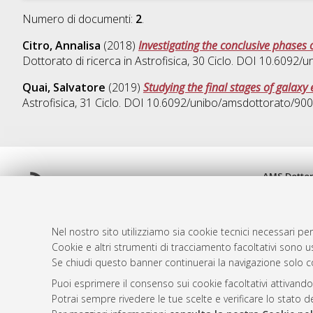
Numero di documenti:
2
.
Citro, Annalisa
(2018)
Investigating the conclusive phases 
Dottorato di ricerca in
Astrofisica
, 30 Ciclo. DOI 10.6092/
Quai, Salvatore
(2019)
Studying the final stages of galaxy
Astrofisica
, 31 Ciclo. DOI 10.6092/unibo/amsdottorato/900
AMS Dotto
Atom
ISSN: 2038
Rss 1.0
Servizio i
Rss 2.0
Impostazio
Nel nostro sito utilizziamo sia cookie tecnici necessari per
Informativa
Cookie e altri strumenti di tracciamento facoltativi sono us
Se chiudi questo banner continuerai la navigazione solo c
Condizioni 
Puoi esprimere il consenso sui cookie facoltativi attivando
Potrai sempre rivedere le tue scelte e verificare lo stato 