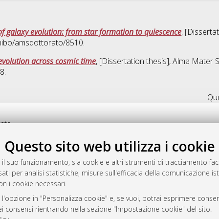
of galaxy evolution: from star formation to quiescence
, [Disserta
unibo/amsdottorato/8510.
 evolution across cosmic time
, [Dissertation thesis], Alma Mater 
8.
Que
rato
-7946
Questo sito web utilizza i cookie
mplementato e gestito da
AlmaDL
ni Cookie
 il suo funzionamento, sia cookie e altri strumenti di tracciamento faco
 sulla privacy
ati per analisi statistiche, misure sull'efficacia della comunicazione is
on i cookie necessari.
d’uso del sito
 l'opzione in "Personalizza cookie" e, se vuoi, potrai esprimere consens
dei consensi rientrando nella sezione "Impostazione cookie" del sito.