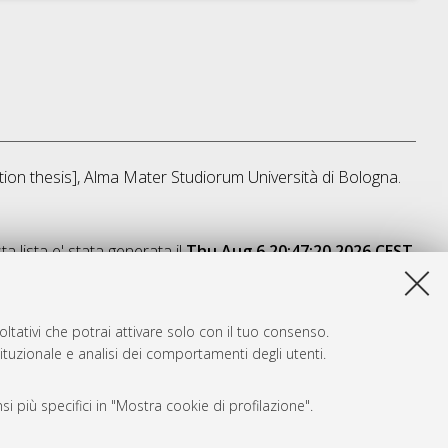
ation thesis], Alma Mater Studiorum Università di Bologna.
a lista e' stata generata il
Thu Aug 6 20:47:20 2026 CEST
.
ltativi che potrai attivare solo con il tuo consenso.
tituzionale e analisi dei comportamenti degli utenti.
i più specifici in "Mostra cookie di profilazione".