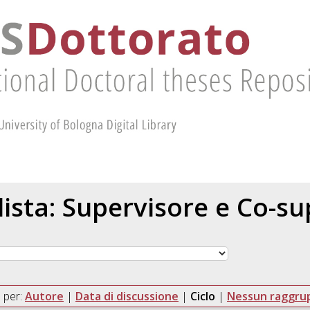
 lista: Supervisore e Co-s
 per:
Autore
|
Data di discussione
|
Ciclo
|
Nessun raggr