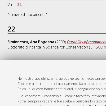
Vai a:
22
Numero di documenti:
1
.
22
Simionescu, Ana Bogdana
(2009)
Durability of monumenta
Dottorato di ricerca in
Science for Conservation (EPISCON
AMS Dotto
Atom
ISSN: 2038
Nel nostro sito utilizziamo sia cookie tecnici necessari per
Rss 1.0
Cookie e altri strumenti di tracciamento facoltativi sono us
Servizio i
Se chiudi questo banner continuerai la navigazione solo c
Rss 2.0
Impostazio
Informativa
Puoi esprimere il consenso sui cookie facoltativi attivando
Potrai sempre rivedere le tue scelte e verificare lo stato 
Condizioni 