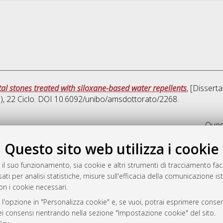
l stones treated with siloxane-based water repellents
, [Dissert
)
, 22 Ciclo. DOI 10.6092/unibo/amsdottorato/2268.
Quest
Questo sito web utilizza i cookie
rato
-7946
 il suo funzionamento, sia cookie e altri strumenti di tracciamento faco
ati per analisi statistiche, misure sull'efficacia della comunicazione is
mplementato e gestito da
AlmaDL
on i cookie necessari.
ni Cookie
 sulla privacy
 l'opzione in "Personalizza cookie" e, se vuoi, potrai esprimere consens
dei consensi rientrando nella sezione "Impostazione cookie" del sito.
d’uso del sito