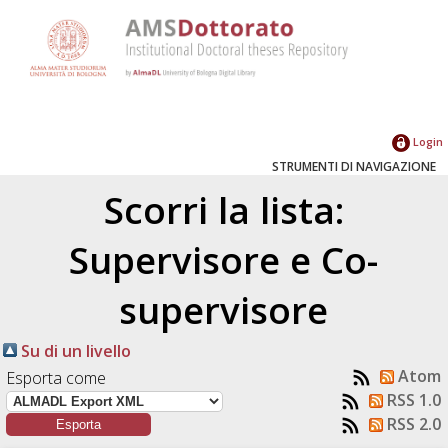
Login
STRUMENTI DI NAVIGAZIONE
Scorri la lista:
Supervisore e Co-
supervisore
Su di un livello
Atom
Esporta come
RSS 1.0
RSS 2.0