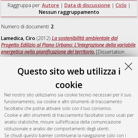
Raggruppa per:
Autore
|
Data di discussione
|
Ciclo
|
Nessun raggruppamento
Numero di documenti:
2
.
Lamedica, Ciro
(2012)
La sostenibilità ambientale dal
Progetto Edilizio al Piano Urbano: L'integrazione della variabile
energetica nella pianificazione del territorio
, [Dissertation
thesis], Alma Mater Studiorum Università di Bologna.
Dottorato di ricerca in
Ingegneria edile-architettura
, 23 Ciclo.
Questo sito web utilizza i
DOI 10.6092/unibo/amsdottorato/4699.
cookie
Manenti, Claudia
(2011)
Luoghi di identità e spazi del sacro
nella città europea contemporanea
, [Dissertation thesis], Alma
Nel nostro sito utilizziamo sia cookie tecnici necessari per il suo
Mater Studiorum Università di Bologna. Dottorato di ricerca in
funzionamento, sia cookie e altri strumenti di tracciamento
Ingegneria edile-architettura
, 23 Ciclo.
facoltativi che potrai attivare solo con il tuo consenso.
Cookie e altri strumenti di tracciamento facoltativi sono usati per
Questa lista e' stata generata il
Sat Aug 8 20:47:11 2026
analisi statistiche, misure sull'efficacia della comunicazione
CEST
.
istituzionale e analisi dei comportamenti degli utenti.
Se chiudi questo banner continuerai la navigazione solo con i