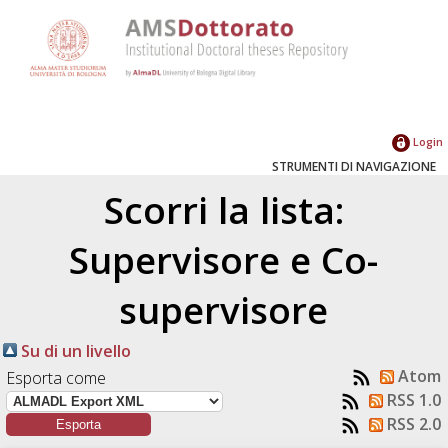
Login
STRUMENTI DI NAVIGAZIONE
Scorri la lista:
Supervisore e Co-
supervisore
Su di un livello
Atom
Esporta come
RSS 1.0
RSS 2.0