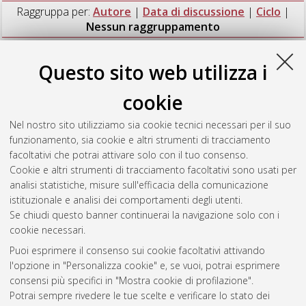
Raggruppa per:
Autore
|
Data di discussione
|
Ciclo
|
Nessun raggruppamento
Numero di documenti:
1
.
Questo sito web utilizza i
Marcozzi, Andrea
(2009)
Self-Organizing Mechanisms for
cookie
Task Allocation in a Knowledge-Based Economy
, [Dissertation
thesis], Alma Mater Studiorum Università di Bologna.
Nel nostro sito utilizziamo sia cookie tecnici necessari per il suo
Dottorato di ricerca in
Informatica
, 21 Ciclo. DOI
funzionamento, sia cookie e altri strumenti di tracciamento
10.6092/unibo/amsdottorato/1338.
facoltativi che potrai attivare solo con il tuo consenso.
Cookie e altri strumenti di tracciamento facoltativi sono usati per
Questa lista e' stata generata il
Wed Aug 5 20:45:56 2026
analisi statistiche, misure sull'efficacia della comunicazione
CEST
.
istituzionale e analisi dei comportamenti degli utenti.
Se chiudi questo banner continuerai la navigazione solo con i
cookie necessari.
Atom
Puoi esprimere il consenso sui cookie facoltativi attivando
Rss 1.0
l'opzione in "Personalizza cookie" e, se vuoi, potrai esprimere
consensi più specifici in "Mostra cookie di profilazione".
Rss 2.0
Potrai sempre rivedere le tue scelte e verificare lo stato dei