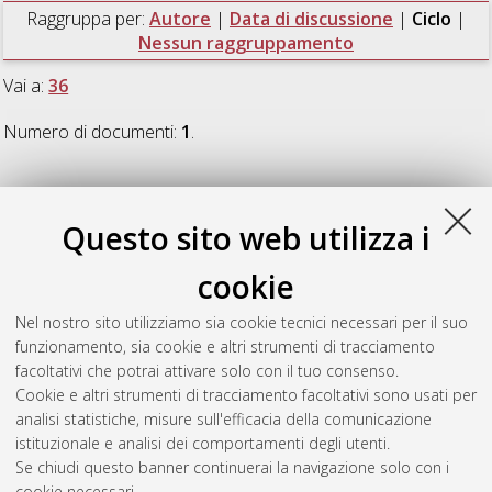
Raggruppa per:
Autore
|
Data di discussione
|
Ciclo
|
Nessun raggruppamento
Vai a:
36
Numero di documenti:
1
.
36
Questo sito web utilizza i
Caselli, Marco
(2024)
Versatile electrostatic transducers:
cookie
experimental investigation into adhesion, sensing, energy
generation, and actuation
, [Dissertation thesis], Alma Mater
Nel nostro sito utilizziamo sia cookie tecnici necessari per il suo
Studiorum Università di Bologna. Dottorato di ricerca in
funzionamento, sia cookie e altri strumenti di tracciamento
Meccanica e scienze avanzate dell'ingegneria
, 36 Ciclo. DOI
facoltativi che potrai attivare solo con il tuo consenso.
10.48676/unibo/amsdottorato/11304.
Cookie e altri strumenti di tracciamento facoltativi sono usati per
analisi statistiche, misure sull'efficacia della comunicazione
Questa lista e' stata generata il
Fri Aug 7 20:45:56 2026 CEST
.
istituzionale e analisi dei comportamenti degli utenti.
Se chiudi questo banner continuerai la navigazione solo con i
cookie necessari.