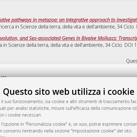
ative pathways in metazoa: an integrative approach to investigat
ricerca in
Scienze della terra, della vita e dell'ambiente
, 34 Cicl
volution, and Sex-associated Genes in Bivalve Molluscs: Transcr
a in
Scienze della terra, della vita e dell'ambiente
, 34 Ciclo. DOI
Quest
rato
-7946
Questo sito web utilizza i cookie
mplementato e gestito da
AlmaDL
ni Cookie
 il suo funzionamento, sia cookie e altri strumenti di tracciamento faco
 sulla privacy
ati per analisi statistiche, misure sull'efficacia della comunicazione is
on i cookie necessari.
d’uso del sito
 l'opzione in "Personalizza cookie" e, se vuoi, potrai esprimere consens
dei consensi rientrando nella sezione "Impostazione cookie" del sito.