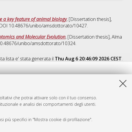
e a key feature of animal biology
, [Dissertation thesis],
o. DOI 10.48676/unibo/amsdottorato/10427.
iptomics and Molecular Evolution
, [Dissertation thesis], Alma
 10.48676/unibo/amsdottorato/10324.
a lista e' stata generata il
Thu Aug 6 20:46:09 2026 CEST
.
ltativi che potrai attivare solo con il tuo consenso.
tituzionale e analisi dei comportamenti degli utenti.
i più specifici in "Mostra cookie di profilazione".