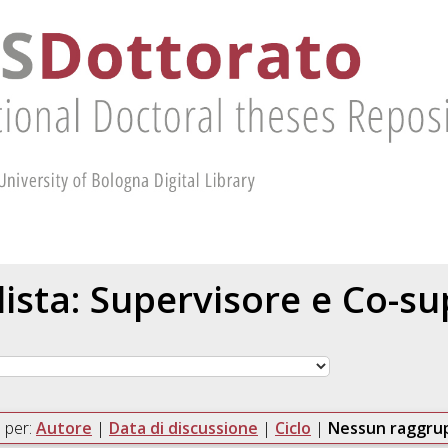
 lista: Supervisore e Co-s
 per:
Autore
|
Data di discussione
|
Ciclo
|
Nessun raggr