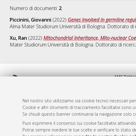
Numero di documenti:
2
.
Piccinini, Giovanni
(2022)
Genes involved in germline regul
Alma Mater Studiorum Università di Bologna. Dottorato di 
Xu, Ran
(2022)
Mitochondrial Inheritance, Mito-nuclear Coe
Mater Studiorum Università di Bologna. Dottorato di ricerc
AMS Dotto
Atom
ISSN: 2038
Rss 1.0
Servizio i
Rss 2.0
Impostazio
Nel nostro sito utilizziamo sia cookie tecnici necessari per
Informativa
Cookie e altri strumenti di tracciamento facoltativi sono us
Se chiudi questo banner continuerai la navigazione solo c
Condizioni 
Puoi esprimere il consenso sui cookie facoltativi attivando
Potrai sempre rivedere le tue scelte e verificare lo stato 