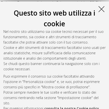
Bologna. Dottorato di ricerca in
Scienze statistiche
, 29 Ciclo.
DOI 10.6092/unibo/amsdottorato/7779.
Questo sito web utilizza i
Spaccapanico Proietti, Giada
(2020)
Dealing with
cookie
uncertainty in test assembly
, [Dissertation thesis], Alma Mater
Studiorum Università di Bologna. Dottorato di ricerca in
Nel nostro sito utilizziamo sia cookie tecnici necessari per il suo
Scienze statistiche
, 32 Ciclo. DOI
funzionamento, sia cookie e altri strumenti di tracciamento
10.6092/unibo/amsdottorato/9217.
facoltativi che potrai attivare solo con il tuo consenso.
Cookie e altri strumenti di tracciamento facoltativi sono usati per
Questa lista e' stata generata il
Thu Aug 6 20:46:34 2026
analisi statistiche, misure sull'efficacia della comunicazione
CEST
.
istituzionale e analisi dei comportamenti degli utenti.
Se chiudi questo banner continuerai la navigazione solo con i
cookie necessari.
Atom
Puoi esprimere il consenso sui cookie facoltativi attivando
Rss 1.0
l'opzione in "Personalizza cookie" e, se vuoi, potrai esprimere
consensi più specifici in "Mostra cookie di profilazione".
Rss 2.0
Potrai sempre rivedere le tue scelte e verificare lo stato dei
consensi rientrando nella sezione "Impostazione cookie" del
sito.
AMS Dottorato
Per maggiori informazioni
consulta la nostra Cookie policy
.
ISSN: 2038-7946