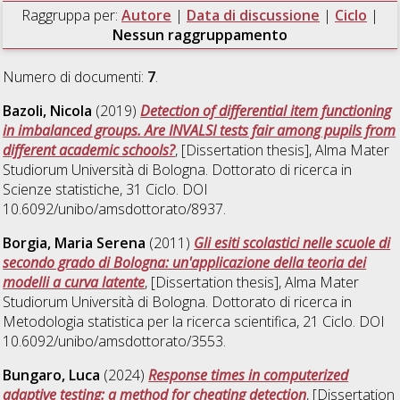
Raggruppa per:
Autore
|
Data di discussione
|
Ciclo
|
Nessun raggruppamento
Numero di documenti:
7
.
Bazoli, Nicola
(2019)
Detection of differential item functioning
in imbalanced groups. Are INVALSI tests fair among pupils from
different academic schools?
, [Dissertation thesis], Alma Mater
Studiorum Università di Bologna. Dottorato di ricerca in
Scienze statistiche
, 31 Ciclo. DOI
10.6092/unibo/amsdottorato/8937.
Borgia, Maria Serena
(2011)
Gli esiti scolastici nelle scuole di
secondo grado di Bologna: un'applicazione della teoria dei
modelli a curva latente
, [Dissertation thesis], Alma Mater
Studiorum Università di Bologna. Dottorato di ricerca in
Metodologia statistica per la ricerca scientifica
, 21 Ciclo. DOI
10.6092/unibo/amsdottorato/3553.
Bungaro, Luca
(2024)
Response times in computerized
adaptive testing: a method for cheating detection
, [Dissertation