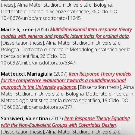
thesis], Alma Mater Studiorum Università di Bologna.
Dottorato di ricerca in
Scienze statistiche
, 36 Ciclo. DOI
10.48676/unibo/amsdottorato/11245.
Martelli, Irene
(2014)
Multidimensional item response theory
models with general and specific latent traits for ordinal data
,
[Dissertation thesis], Alma Mater Studiorum Università di
Bologna. Dottorato di ricerca in
Metodologia statistica per la
ricerca scientifica
, 26 Ciclo. DOI
10.6092/unibo/amsdottorato/6347.
Matteucci, Mariagiulia
(2007)
Item Response Theory models
for the competence evaluation: towards a multidimensional
approach in the University guidance
, [Dissertation thesis], Alma
Mater Studiorum Università di Bologna. Dottorato di ricerca in
Metodologia statistica per la ricerca scientifica
, 19 Ciclo. DOI
10.6092/unibo/amsdottorato/377.
Sansivieri, Valentina
(2017)
Item Response Theory Equating
with the Non-Equivalent Groups with Covariates Design
,
[Dissertation thesis], Alma Mater Studiorum Università di