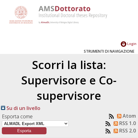
Login
STRUMENTI DI NAVIGAZIONE
Scorri la lista:
Supervisore e Co-
supervisore
Su di un livello
Atom
Esporta come
RSS 1.0
RSS 2.0