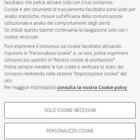
facoltativi che potrai attivare solo con il tuo consenso.
Cookie e altri strumenti di tracciamento facoltativi sono usati per
Questa lista e' stata generata il
Thu Aug 6 20:44:34 2026
analisi statistiche, misure sull'efficacia della comunicazione
CEST
.
istituzionale e analisi dei comportamenti degli utenti.
Se chiudi questo banner continuerai la navigazione solo con i
cookie necessari.
Atom
Puoi esprimere il consenso sui cookie facoltativi attivando
Rss 1.0
l'opzione in "Personalizza cookie" e, se vuoi, potrai esprimere
consensi più specifici in "Mostra cookie di profilazione".
Rss 2.0
Potrai sempre rivedere le tue scelte e verificare lo stato dei
consensi rientrando nella sezione "Impostazione cookie" del
sito.
AMS Dottorato
Per maggiori informazioni
consulta la nostra Cookie policy
.
ISSN: 2038-7946
Servizio implementato e gestito da
AlmaDL
COOKIE DI PROFILAZIONE -
Impostazioni Cookie
SOLO COOKIE NECESSARI
Informativa sulla privacy
FACOLTATIVI
Condizioni d’uso del sito
Si tratta di cookie utilizzati per analizzare le caratteristiche della
navigazione degli utenti, creare profili in base al loro comportamento
PERSONALIZZA COOKIE
sul sito, per analisi di marketing.