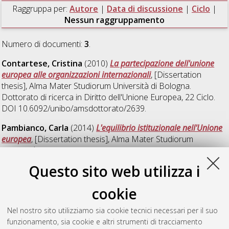
Raggruppa per:
Autore
|
Data di discussione
|
Ciclo
|
Nessun raggruppamento
Numero di documenti:
3
.
Contartese, Cristina
(2010)
La partecipazione dell'unione
europea alle organizzazioni internazionali
, [Dissertation
thesis], Alma Mater Studiorum Università di Bologna.
Dottorato di ricerca in
Diritto dell'Unione Europea
, 22 Ciclo.
DOI 10.6092/unibo/amsdottorato/2639.
Pambianco, Carla
(2014)
L'equilibrio istituzionale nell'Unione
europea
, [Dissertation thesis], Alma Mater Studiorum
Università di Bologna. Dottorato di ricerca in
Diritto europeo
,
26 Ciclo. DOI 10.6092/unibo/amsdottorato/6588.
Questo sito web utilizza i
Tramarin, Sara
(2017)
La tutela giudiziale e stragiudiziale del
cookie
consumatore nel Diritto dell'Unione Europea
, [Dissertation
thesis], Alma Mater Studiorum Università di Bologna.
Nel nostro sito utilizziamo sia cookie tecnici necessari per il suo
Dottorato di ricerca in
Diritto europeo
, 29 Ciclo. DOI
funzionamento, sia cookie e altri strumenti di tracciamento
10.6092/unibo/amsdottorato/7975.