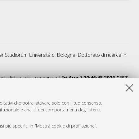
er Studiorum Università di Bologna. Dottorato di ricerca in
sta lista e' stata generata il
Fri Aug 7 20:46:48 2026 CEST
.
ltativi che potrai attivare solo con il tuo consenso.
tituzionale e analisi dei comportamenti degli utenti.
i più specifici in "Mostra cookie di profilazione".