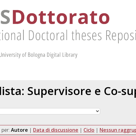
 lista: Supervisore e Co-s
 per:
Autore
|
Data di discussione
|
Ciclo
|
Nessun raggr