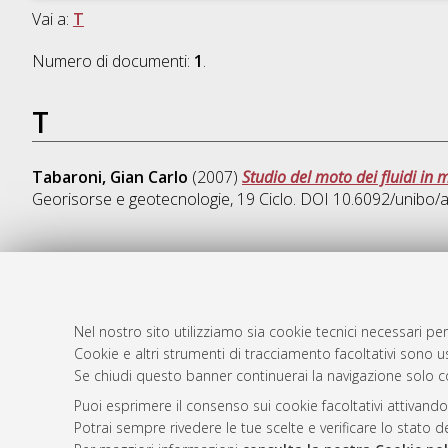
Vai a:
T
Numero di documenti:
1
.
T
Tabaroni, Gian Carlo
(2007)
Studio del moto dei fluidi in
Georisorse e geotecnologie
, 19 Ciclo. DOI 10.6092/unibo
AMS Dotto
Atom
ISSN: 2038
Nel nostro sito utilizziamo sia cookie tecnici necessari per
Rss 1.0
Cookie e altri strumenti di tracciamento facoltativi sono us
Servizio i
Se chiudi questo banner continuerai la navigazione solo c
Rss 2.0
Impostazio
Informativa
Puoi esprimere il consenso sui cookie facoltativi attivando
Potrai sempre rivedere le tue scelte e verificare lo stato 
Condizioni 