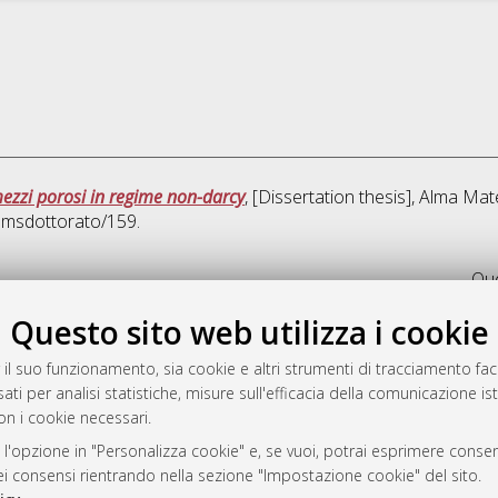
 mezzi porosi in regime non-darcy
, [Dissertation thesis], Alma Mat
/amsdottorato/159.
Que
Questo sito web utilizza i cookie
rato
-7946
 il suo funzionamento, sia cookie e altri strumenti di tracciamento faco
ati per analisi statistiche, misure sull'efficacia della comunicazione is
mplementato e gestito da
AlmaDL
on i cookie necessari.
ni Cookie
 sulla privacy
 l'opzione in "Personalizza cookie" e, se vuoi, potrai esprimere consens
dei consensi rientrando nella sezione "Impostazione cookie" del sito.
d’uso del sito