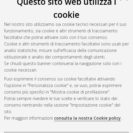
Questo sito web utilizza i
cookie
Mancini, Ilaria
(2024)
Riscontri istologici in individui
transgender AFAB in terapia con testosterone
, [Dissertation
Nel nostro sito utilizziamo sia cookie tecnici necessari per il suo
thesis], Alma Mater Studiorum Università di Bologna.
funzionamento, sia cookie e altri strumenti di tracciamento
Dottorato di ricerca in
Scienze mediche generali e scienze dei
facoltativi che potrai attivare solo con il tuo consenso.
servizi
, 36 Ciclo. DOI 10.48676/unibo/amsdottorato/11248.
Cookie e altri strumenti di tracciamento facoltativi sono usati per
analisi statistiche, misure sull'efficacia della comunicazione
Questa lista e' stata generata il
Fri Aug 7 20:47:32 2026 CEST
.
istituzionale e analisi dei comportamenti degli utenti.
Se chiudi questo banner continuerai la navigazione solo con i
cookie necessari.
Atom
Puoi esprimere il consenso sui cookie facoltativi attivando
Rss 1.0
l'opzione in "Personalizza cookie" e, se vuoi, potrai esprimere
consensi più specifici in "Mostra cookie di profilazione".
Rss 2.0
Potrai sempre rivedere le tue scelte e verificare lo stato dei
consensi rientrando nella sezione "Impostazione cookie" del
AMS Dottorato
sito.
Per maggiori informazioni
consulta la nostra Cookie policy
.
ISSN: 2038-7946
Servizio implementato e gestito da
AlmaDL