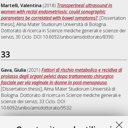
Martelli, Valentina
(2018)
Transperineal ultrasound in
women with rectal endometriosis: could sonographic
parameters be correlated with bowel symptoms?
, [Dissertation
thesis], Alma Mater Studiorum Università di Bologna.
Dottorato di ricerca in
Scienze mediche generali e scienze dei
servizi
, 30 Ciclo. DOI 10.6092/unibo/amsdottorato/8390.
33
Gava, Giulia
(2021)
Fattori di rischio metabolico e recidiva di
prolasso degli organi pelvici dopo trattamento chirurgico
fasciale per via vaginale in donne in post-menopausa
,
[Dissertation thesis], Alma Mater Studiorum Università di
Bologna. Dottorato di ricerca in
Scienze mediche generali e
scienze dei servizi
, 33 Ciclo. DOI
10.6092/unibo/amsdottorato/9532.
36