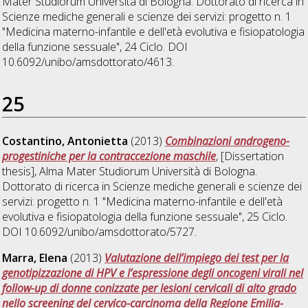
Mater Studiorum Università di Bologna. Dottorato di ricerca in
Scienze mediche generali e scienze dei servizi: progetto n. 1
"Medicina materno-infantile e dell'età evolutiva e fisiopatologia
della funzione sessuale"
, 24 Ciclo. DOI
10.6092/unibo/amsdottorato/4613.
25
Costantino, Antonietta
(2013)
Combinazioni androgeno-
progestiniche per la contraccezione maschile
, [Dissertation
thesis], Alma Mater Studiorum Università di Bologna.
Dottorato di ricerca in
Scienze mediche generali e scienze dei
servizi: progetto n. 1 "Medicina materno-infantile e dell'età
evolutiva e fisiopatologia della funzione sessuale"
, 25 Ciclo.
DOI 10.6092/unibo/amsdottorato/5727.
Marra, Elena
(2013)
Valutazione dell’impiego dei test per la
genotipizzazione di HPV e l’espressione degli oncogeni virali nel
follow-up di donne conizzate per lesioni cervicali di alto grado
nello screening del cervico-carcinoma della Regione Emilia-