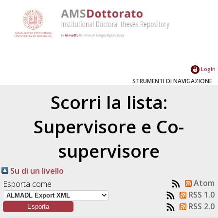
Login
STRUMENTI DI NAVIGAZIONE
Scorri la lista:
Supervisore e Co-
supervisore
Su di un livello
Atom
Esporta come
RSS 1.0
RSS 2.0