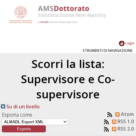
Login
STRUMENTI DI NAVIGAZIONE
Scorri la lista:
Supervisore e Co-
supervisore
Su di un livello
Atom
Esporta come
RSS 1.0
RSS 2.0