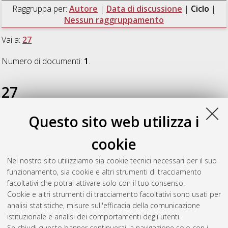
Raggruppa per:
Autore
|
Data di discussione
|
Ciclo
|
Nessun raggruppamento
Vai a:
27
Numero di documenti:
1
.
27
Questo sito web utilizza i
Righetto, Costantina
(2015)
Giardini per rivivere: orticoltura
e giardinaggio a fini terapeutici in contesti sanitari
,
cookie
[Dissertation thesis], Alma Mater Studiorum Università di
Bologna. Dottorato di ricerca in
Scienze e tecnologie agrarie,
Nel nostro sito utilizziamo sia cookie tecnici necessari per il suo
ambientali e alimentari
, 27 Ciclo. DOI
funzionamento, sia cookie e altri strumenti di tracciamento
10.6092/unibo/amsdottorato/7169.
facoltativi che potrai attivare solo con il tuo consenso.
Cookie e altri strumenti di tracciamento facoltativi sono usati per
Questa lista e' stata generata il
Thu Aug 6 20:43:20 2026
analisi statistiche, misure sull'efficacia della comunicazione
CEST
.
istituzionale e analisi dei comportamenti degli utenti.
Se chiudi questo banner continuerai la navigazione solo con i