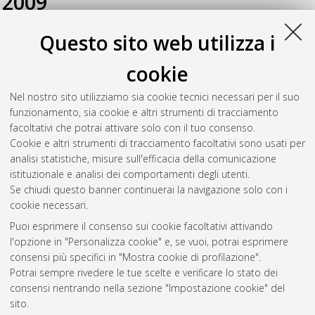
2009
Questo sito web utilizza i
D'Alessandro, Manuela
(2009)
Intrinsic uncoupling in the ATP
synthase of Escherichia coli. Studies on WT and Îµ-truncated
cookie
mutants
, [Dissertation thesis], Alma Mater Studiorum
Università di Bologna. Dottorato di ricerca in
Biologia
Nel nostro sito utilizziamo sia cookie tecnici necessari per il suo
funzionale dei sistemi cellulari e molecolari
, 21 Ciclo. DOI
funzionamento, sia cookie e altri strumenti di tracciamento
10.6092/unibo/amsdottorato/1762.
facoltativi che potrai attivare solo con il tuo consenso.
Cookie e altri strumenti di tracciamento facoltativi sono usati per
Questa lista e' stata generata il
Sat Aug 8 20:47:04 2026
analisi statistiche, misure sull'efficacia della comunicazione
CEST
.
istituzionale e analisi dei comportamenti degli utenti.
Se chiudi questo banner continuerai la navigazione solo con i
cookie necessari.
Atom
Puoi esprimere il consenso sui cookie facoltativi attivando
Rss 1.0
l'opzione in "Personalizza cookie" e, se vuoi, potrai esprimere
consensi più specifici in "Mostra cookie di profilazione".
Rss 2.0
Potrai sempre rivedere le tue scelte e verificare lo stato dei
consensi rientrando nella sezione "Impostazione cookie" del
sito.
AMS Dottorato