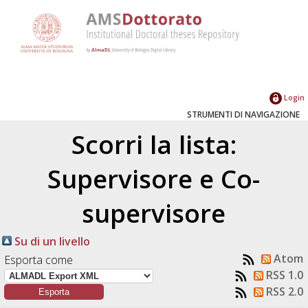
Login
STRUMENTI DI NAVIGAZIONE
Scorri la lista:
Supervisore e Co-
supervisore
Su di un livello
Atom
Esporta come
RSS 1.0
RSS 2.0