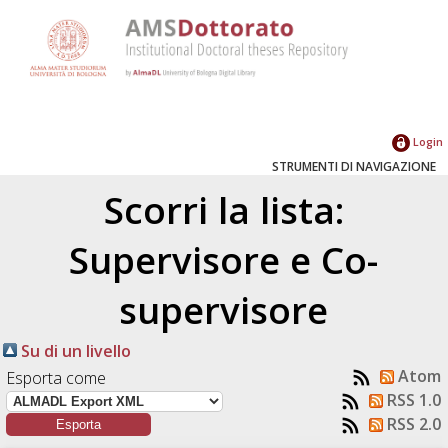
Login
STRUMENTI DI NAVIGAZIONE
Scorri la lista:
Supervisore e Co-
supervisore
Su di un livello
Atom
Esporta come
RSS 1.0
RSS 2.0