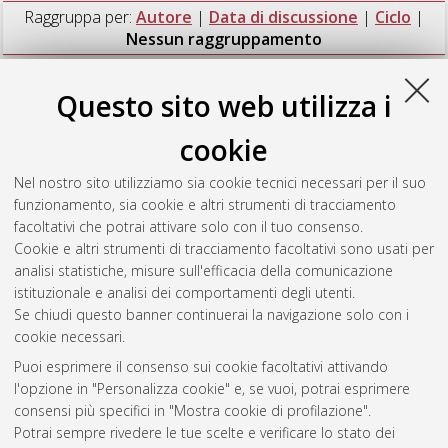
Raggruppa per:
Autore
|
Data di discussione
|
Ciclo
|
Nessun raggruppamento
Numero di documenti:
1
.
Questo sito web utilizza i
Braga Clemente, Mariana
(2020)
Sfilate quotidiane. Moda,
cookie
gioco e identità tra San Paolo e Milano
, [Dissertation thesis],
Alma Mater Studiorum Università di Bologna. Dottorato di
Nel nostro sito utilizziamo sia cookie tecnici necessari per il suo
ricerca in
Philosophy, science, cognition, and semiotics (pscs)
,
funzionamento, sia cookie e altri strumenti di tracciamento
33 Ciclo. DOI 10.6092/unibo/amsdottorato/9539.
facoltativi che potrai attivare solo con il tuo consenso.
Cookie e altri strumenti di tracciamento facoltativi sono usati per
Questa lista e' stata generata il
Sat Aug 8 20:48:41 2026
analisi statistiche, misure sull'efficacia della comunicazione
CEST
.
istituzionale e analisi dei comportamenti degli utenti.
Se chiudi questo banner continuerai la navigazione solo con i
cookie necessari.
Atom
Puoi esprimere il consenso sui cookie facoltativi attivando
Rss 1.0
l'opzione in "Personalizza cookie" e, se vuoi, potrai esprimere
consensi più specifici in "Mostra cookie di profilazione".
Rss 2.0
Potrai sempre rivedere le tue scelte e verificare lo stato dei