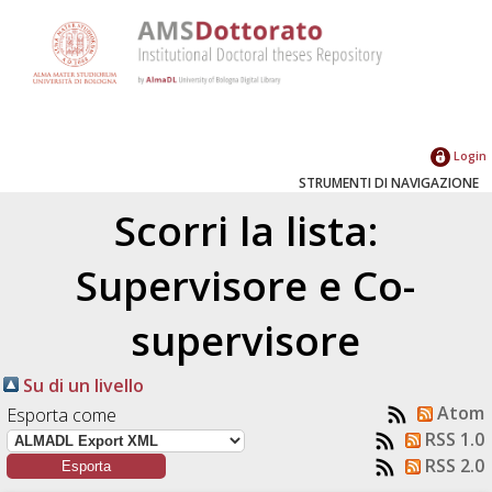
Login
STRUMENTI DI NAVIGAZIONE
Scorri la lista:
Supervisore e Co-
supervisore
Su di un livello
Atom
Esporta come
RSS 1.0
RSS 2.0