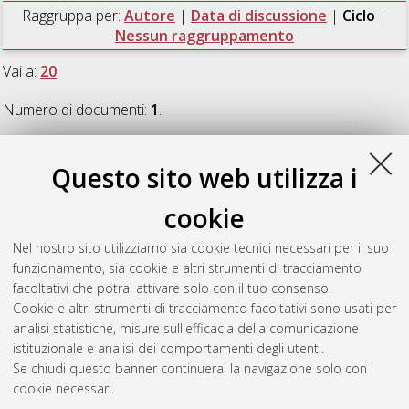
Raggruppa per:
Autore
|
Data di discussione
|
Ciclo
|
Nessun raggruppamento
Vai a:
20
Numero di documenti:
1
.
20
Questo sito web utilizza i
cookie
Gamberini, Anna
(2008)
Produzioni e commerci a Phoinike e
in Epiro settentrionale attravero lo studio delle ceramiche a
Nel nostro sito utilizziamo sia cookie tecnici necessari per il suo
vernice nera
, [Dissertation thesis], Alma Mater Studiorum
funzionamento, sia cookie e altri strumenti di tracciamento
Università di Bologna. Dottorato di ricerca in
Archeologia
, 20
facoltativi che potrai attivare solo con il tuo consenso.
Ciclo.
Cookie e altri strumenti di tracciamento facoltativi sono usati per
analisi statistiche, misure sull'efficacia della comunicazione
Questa lista e' stata generata il
Fri Aug 7 20:44:59 2026 CEST
.
istituzionale e analisi dei comportamenti degli utenti.
Se chiudi questo banner continuerai la navigazione solo con i
cookie necessari.
Atom