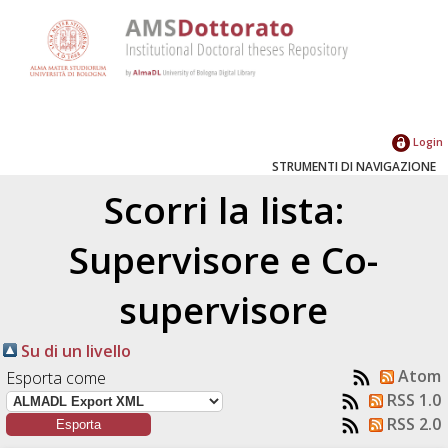
Login
STRUMENTI DI NAVIGAZIONE
Scorri la lista:
Supervisore e Co-
supervisore
Su di un livello
Atom
Esporta come
RSS 1.0
RSS 2.0