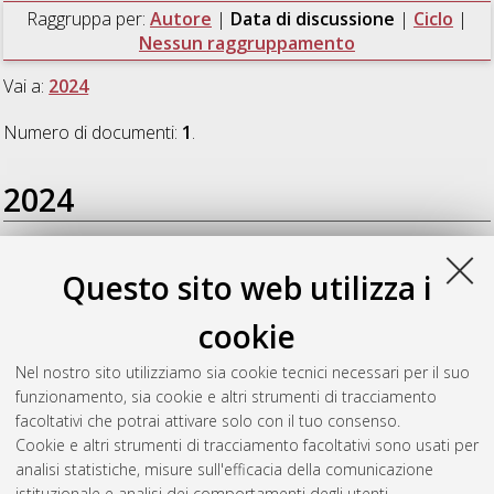
Raggruppa per:
Autore
|
Data di discussione
|
Ciclo
|
Nessun raggruppamento
Vai a:
2024
Numero di documenti:
1
.
2024
Mollica, Veronica
(2024)
A prospective study on the early
Questo sito web utilizza i
evaluation of response to androgen receptor-targeted agents
with 11C-Choline, 68Ga-PSMA and 18F-FACBC PET in metastatic
cookie
castration-resistant prostate cancer: a single center experience.
,
[Dissertation thesis], Alma Mater Studiorum Università di
Nel nostro sito utilizziamo sia cookie tecnici necessari per il suo
Bologna. Dottorato di ricerca in
Oncologia, ematologia e
funzionamento, sia cookie e altri strumenti di tracciamento
patologia
, 36 Ciclo. DOI 10.48676/unibo/amsdottorato/11365.
facoltativi che potrai attivare solo con il tuo consenso.
Cookie e altri strumenti di tracciamento facoltativi sono usati per
Questa lista e' stata generata il
Wed Aug 5 20:48:05 2026
analisi statistiche, misure sull'efficacia della comunicazione
CEST
.
istituzionale e analisi dei comportamenti degli utenti.