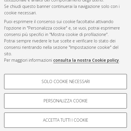
Se chiudi questo banner continuerai la navigazione solo con i
cookie necessari.
Atom
Puoi esprimere il consenso sui cookie facoltativi attivando
Rss 1.0
l'opzione in "Personalizza cookie" e, se vuoi, potrai esprimere
consensi più specifici in "Mostra cookie di profilazione".
Rss 2.0
Potrai sempre rivedere le tue scelte e verificare lo stato dei
consensi rientrando nella sezione "Impostazione cookie" del
sito.
AMS Dottorato
Per maggiori informazioni
consulta la nostra Cookie policy
.
ISSN: 2038-7946
Servizio implementato e gestito da
AlmaDL
COOKIE DI PROFILAZIONE -
Impostazioni Cookie
SOLO COOKIE NECESSARI
Informativa sulla privacy
FACOLTATIVI
Condizioni d’uso del sito
Si tratta di cookie utilizzati per analizzare le caratteristiche della
navigazione degli utenti, creare profili in base al loro comportamento
PERSONALIZZA COOKIE
sul sito, per analisi di marketing.
Mostra cookie di profilazione
ACCETTA TUTTI I COOKIE
Google/Youtube Video
© ALMA MATER STUDIORUM - Università di Bologna, 2007-2026.
COOKIE TECNICI - NECESSARI