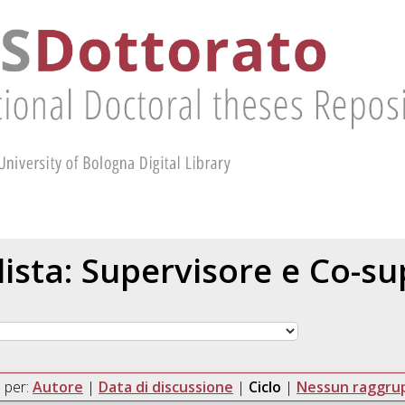
 lista: Supervisore e Co-s
 per:
Autore
|
Data di discussione
|
Ciclo
|
Nessun raggr