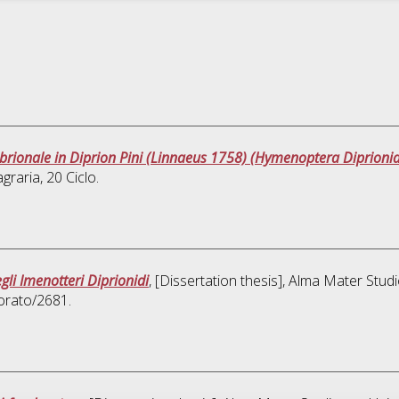
mbrionale in Diprion Pini (Linnaeus 1758) (Hymenoptera Diprionid
graria
, 20 Ciclo.
li Imenotteri Diprionidi
, [Dissertation thesis], Alma Mater Stud
orato/2681.