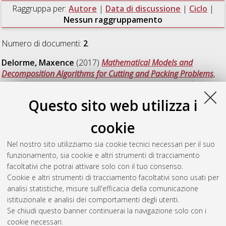
Raggruppa per:
Autore
|
Data di discussione
|
Ciclo
|
Nessun raggruppamento
Numero di documenti:
2
.
Delorme, Maxence
(2017)
Mathematical Models and
Decomposition Algorithms for Cutting and Packing Problems
,
[Dissertation thesis], Alma Mater Studiorum Università di
Bologna. Dottorato di ricerca in
Automatica e ricerca
Questo sito web utilizza i
operativa
, 29 Ciclo. DOI 10.6092/unibo/amsdottorato/7828.
cookie
Santini, Alberto Maria
(2017)
Combinatorial Optimisation
Problems in Logistics and Scheduling
, [Dissertation thesis],
Nel nostro sito utilizziamo sia cookie tecnici necessari per il suo
Alma Mater Studiorum Università di Bologna. Dottorato di
funzionamento, sia cookie e altri strumenti di tracciamento
ricerca in
Automatica e ricerca operativa
, 29 Ciclo. DOI
facoltativi che potrai attivare solo con il tuo consenso.
10.6092/unibo/amsdottorato/7908.
Cookie e altri strumenti di tracciamento facoltativi sono usati per
analisi statistiche, misure sull'efficacia della comunicazione
Questa lista e' stata generata il
Fri Aug 7 20:45:05 2026 CEST
.
istituzionale e analisi dei comportamenti degli utenti.
Se chiudi questo banner continuerai la navigazione solo con i
cookie necessari.
Atom