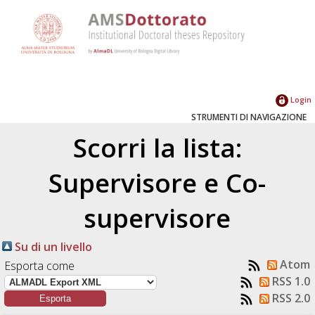
Login
STRUMENTI DI NAVIGAZIONE
Scorri la lista:
Supervisore e Co-
supervisore
Su di un livello
Atom
Esporta come
RSS 1.0
RSS 2.0