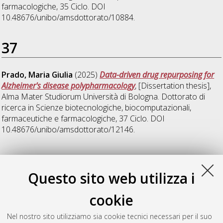
farmacologiche
, 35 Ciclo. DOI
10.48676/unibo/amsdottorato/10884.
37
Prado, Maria Giulia
(2025)
Data-driven drug repurposing for
Alzheimer's disease polypharmacology
, [Dissertation thesis],
Alma Mater Studiorum Università di Bologna. Dottorato di
ricerca in
Scienze biotecnologiche, biocomputazionali,
farmaceutiche e farmacologiche
, 37 Ciclo. DOI
10.48676/unibo/amsdottorato/12146.
38
Questo sito web utilizza i
Vazzana, Gabriele
(2026)
Protein functional annotation with
cookie
embeddings and computational approach
, [Dissertation
thesis], Alma Mater Studiorum Università di Bologna.
Nel nostro sito utilizziamo sia cookie tecnici necessari per il suo
Dottorato di ricerca in
Archeologia
, 38 Ciclo. DOI