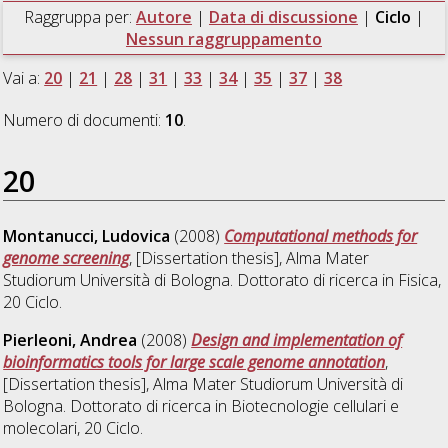
Raggruppa per:
Autore
|
Data di discussione
|
Ciclo
|
Nessun raggruppamento
Vai a:
20
|
21
|
28
|
31
|
33
|
34
|
35
|
37
|
38
Numero di documenti:
10
.
20
Montanucci, Ludovica
(2008)
Computational methods for
genome screening
, [Dissertation thesis], Alma Mater
Studiorum Università di Bologna. Dottorato di ricerca in
Fisica
,
20 Ciclo.
Pierleoni, Andrea
(2008)
Design and implementation of
bioinformatics tools for large scale genome annotation
,
[Dissertation thesis], Alma Mater Studiorum Università di
Bologna. Dottorato di ricerca in
Biotecnologie cellulari e
molecolari
, 20 Ciclo.