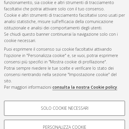
funzionamento, sia cookie e altri strumenti di tracciamento
10.48676/unibo/amsdottorato/12612.
facoltativi che potrai attivare solo con il tuo consenso.
Cookie e altri strumenti di tracciamento facoltativi sono usati per
Questa lista e' stata generata il
Sun Aug 9 20:45:43 2026
analisi statistiche, misure sull'efficacia della comunicazione
CEST
.
istituzionale e analisi dei comportamenti degli utenti.
Se chiudi questo banner continuerai la navigazione solo con i
cookie necessari.
Atom
Puoi esprimere il consenso sui cookie facoltativi attivando
Rss 1.0
l'opzione in "Personalizza cookie" e, se vuoi, potrai esprimere
consensi più specifici in "Mostra cookie di profilazione".
Rss 2.0
Potrai sempre rivedere le tue scelte e verificare lo stato dei
consensi rientrando nella sezione "Impostazione cookie" del
AMS Dottorato
sito.
Per maggiori informazioni
consulta la nostra Cookie policy
.
ISSN: 2038-7946
Servizio implementato e gestito da
AlmaDL
Impostazioni Cookie
COOKIE DI PROFILAZIONE -
SOLO COOKIE NECESSARI
Informativa sulla privacy
FACOLTATIVI
Condizioni d’uso del sito
Si tratta di cookie utilizzati per analizzare le caratteristiche della
navigazione degli utenti, creare profili in base al loro comportamento
PERSONALIZZA COOKIE