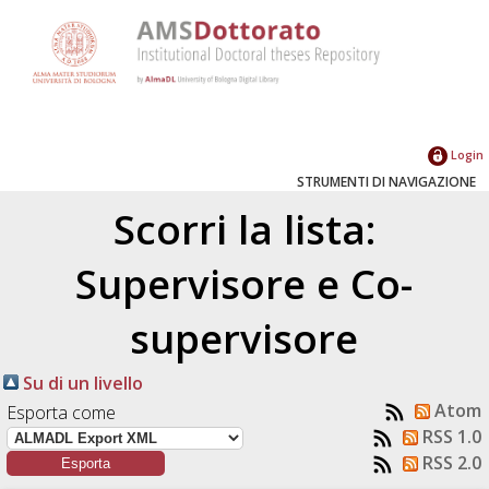
Login
STRUMENTI DI NAVIGAZIONE
Scorri la lista:
Supervisore e Co-
supervisore
Su di un livello
Atom
Esporta come
RSS 1.0
RSS 2.0