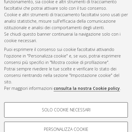
funzionamento, sia cookie e altri strumenti di tracciamento
ricerca in
Criminologia
, 23 Ciclo.
facoltativi che potrai attivare solo con il tuo consenso.
Cookie e altri strumenti di tracciamento facoltativi sono usati per
Questa lista e' stata generata il
Sat Aug 8 20:45:07 2026
analisi statistiche, misure sull'efficacia della comunicazione
CEST
.
istituzionale e analisi dei comportamenti degli utenti.
Se chiudi questo banner continuerai la navigazione solo con i
cookie necessari.
Atom
Puoi esprimere il consenso sui cookie facoltativi attivando
Rss 1.0
l'opzione in "Personalizza cookie" e, se vuoi, potrai esprimere
consensi più specifici in "Mostra cookie di profilazione".
Rss 2.0
Potrai sempre rivedere le tue scelte e verificare lo stato dei
consensi rientrando nella sezione "Impostazione cookie" del
sito.
AMS Dottorato
Per maggiori informazioni
consulta la nostra Cookie policy
.
ISSN: 2038-7946
Servizio implementato e gestito da
AlmaDL
Impostazioni Cookie
COOKIE DI PROFILAZIONE -
SOLO COOKIE NECESSARI
Informativa sulla privacy
FACOLTATIVI
Condizioni d’uso del sito
Si tratta di cookie utilizzati per analizzare le caratteristiche della
navigazione degli utenti, creare profili in base al loro comportamento
PERSONALIZZA COOKIE