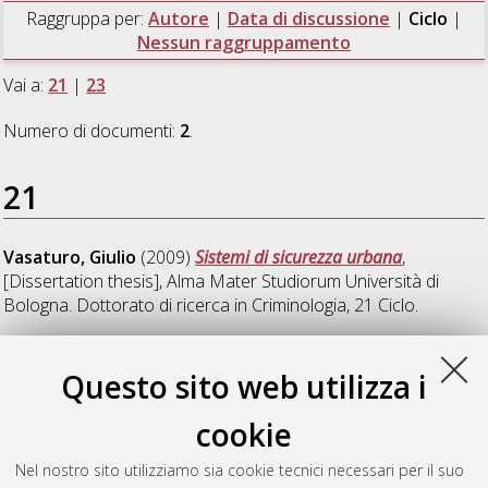
Raggruppa per:
Autore
|
Data di discussione
|
Ciclo
|
Nessun raggruppamento
Vai a:
21
|
23
Numero di documenti:
2
.
21
Vasaturo, Giulio
(2009)
Sistemi di sicurezza urbana
,
[Dissertation thesis], Alma Mater Studiorum Università di
Bologna. Dottorato di ricerca in
Criminologia
, 21 Ciclo.
23
Questo sito web utilizza i
cookie
Antinori, Arije
(2011)
Open source intelligence applicata
all'analisi criminologica del terrorismo
, [Dissertation thesis],
Nel nostro sito utilizziamo sia cookie tecnici necessari per il suo
Alma Mater Studiorum Università di Bologna. Dottorato di