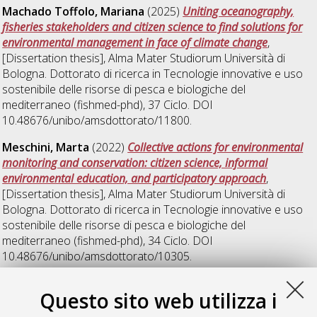
Machado Toffolo, Mariana
(2025)
Uniting oceanography,
fisheries stakeholders and citizen science to find solutions for
environmental management in face of climate change
,
[Dissertation thesis], Alma Mater Studiorum Università di
Bologna. Dottorato di ricerca in
Tecnologie innovative e uso
sostenibile delle risorse di pesca e biologiche del
mediterraneo (fishmed-phd)
, 37 Ciclo. DOI
10.48676/unibo/amsdottorato/11800.
Meschini, Marta
(2022)
Collective actions for environmental
monitoring and conservation: citizen science, informal
environmental education, and participatory approach
,
[Dissertation thesis], Alma Mater Studiorum Università di
Bologna. Dottorato di ricerca in
Tecnologie innovative e uso
sostenibile delle risorse di pesca e biologiche del
mediterraneo (fishmed-phd)
, 34 Ciclo. DOI
10.48676/unibo/amsdottorato/10305.
Musella, Margherita
(2023)
Innovative microbiome-based
Questo sito web utilizza i
system for the improvement of productivity, safety and
sustainability of mussels farming
, [Dissertation thesis], Alma