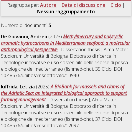
Raggruppa per:
Autore
|
Data di discussione
|
Ciclo
|
Nessun raggruppamento
Numero di documenti:
5
.
De Giovanni, Andrea
(2023)
Methylmercury and polycyclic
aromatic hydrocarbons in Mediterranean seafood: a molecular
anthropological perspective
, [Dissertation thesis], Alma Mater
Studiorum Università di Bologna. Dottorato di ricerca in
Tecnologie innovative e uso sostenibile delle risorse di pesca
e biologiche del mediterraneo (fishmed-phd)
, 35 Ciclo. DOI
10.48676/unibo/amsdottorato/10940.
Iuffrida, Letizia
(2025)
A BioBank for mussels and clams of
the Adriatic Sea: an integrated biological approach to support
farming management
, [Dissertation thesis], Alma Mater
Studiorum Università di Bologna. Dottorato di ricerca in
Tecnologie innovative e uso sostenibile delle risorse di pesca
e biologiche del mediterraneo (fishmed-phd)
, 37 Ciclo. DOI
10.48676/unibo/amsdottorato/12097.