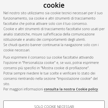
cookie
Mater Studiorum Università di Bologna. Dottorato di ricerca in
Tecnologie innovative e uso sostenibile delle risorse di pesca
Nel nostro sito utilizziamo sia cookie tecnici necessari per il suo
e biologiche del mediterraneo (fishmed-phd)
, 34 Ciclo. DOI
funzionamento, sia cookie e altri strumenti di tracciamento
10.48676/unibo/amsdottorato/10568.
facoltativi che potrai attivare solo con il tuo consenso.
Cookie e altri strumenti di tracciamento facoltativi sono usati per
Questa lista e' stata generata il
Thu Aug 6 20:48:46 2026
analisi statistiche, misure sull'efficacia della comunicazione
CEST
.
istituzionale e analisi dei comportamenti degli utenti.
Se chiudi questo banner continuerai la navigazione solo con i
cookie necessari.
Atom
Puoi esprimere il consenso sui cookie facoltativi attivando
Rss 1.0
l'opzione in "Personalizza cookie" e, se vuoi, potrai esprimere
consensi più specifici in "Mostra cookie di profilazione".
Rss 2.0
Potrai sempre rivedere le tue scelte e verificare lo stato dei
consensi rientrando nella sezione "Impostazione cookie" del
sito.
AMS Dottorato
Per maggiori informazioni
consulta la nostra Cookie policy
.
ISSN: 2038-7946
Servizio implementato e gestito da
AlmaDL
Impostazioni Cookie
COOKIE DI PROFILAZIONE -
SOLO COOKIE NECESSARI
Informativa sulla privacy