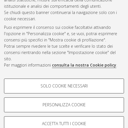
CEST
.
istituzionale e analisi dei comportamenti degli utenti.
Se chiudi questo banner continuerai la navigazione solo con i
cookie necessari.
Atom
Puoi esprimere il consenso sui cookie facoltativi attivando
Rss 1.0
l'opzione in "Personalizza cookie" e, se vuoi, potrai esprimere
consensi più specifici in "Mostra cookie di profilazione".
Rss 2.0
Potrai sempre rivedere le tue scelte e verificare lo stato dei
consensi rientrando nella sezione "Impostazione cookie" del
sito.
AMS Dottorato
Per maggiori informazioni
consulta la nostra Cookie policy
.
ISSN: 2038-7946
Servizio implementato e gestito da
AlmaDL
COOKIE DI PROFILAZIONE -
Impostazioni Cookie
SOLO COOKIE NECESSARI
Informativa sulla privacy
FACOLTATIVI
Condizioni d’uso del sito
Si tratta di cookie utilizzati per analizzare le caratteristiche della
navigazione degli utenti, creare profili in base al loro comportamento
PERSONALIZZA COOKIE
sul sito, per analisi di marketing.
Mostra cookie di profilazione
ACCETTA TUTTI I COOKIE
Google/Youtube Video