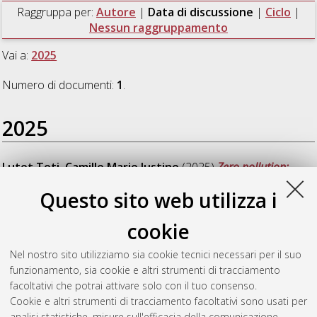
Raggruppa per:
Autore
|
Data di discussione
|
Ciclo
|
Nessun raggruppamento
Vai a:
2025
Numero di documenti:
1
.
2025
Lutet Toti, Camille Marie Justine
(2025)
Zero pollution:
recycling sea by-products of shellfish farming - Search for
Questo sito web utilizza i
bactericidal biomolecules in the shell of mollusks of economic
interest
, [Dissertation thesis], Alma Mater Studiorum
cookie
Università di Bologna. Dottorato di ricerca in
Tecnologie
innovative e uso sostenibile delle risorse di pesca e biologiche
Nel nostro sito utilizziamo sia cookie tecnici necessari per il suo
del mediterraneo (fishmed-phd)
, 37 Ciclo. DOI
funzionamento, sia cookie e altri strumenti di tracciamento
10.48676/unibo/amsdottorato/9997.
facoltativi che potrai attivare solo con il tuo consenso.
Cookie e altri strumenti di tracciamento facoltativi sono usati per
Questa lista e' stata generata il
Sat Aug 8 20:49:01 2026
analisi statistiche, misure sull'efficacia della comunicazione