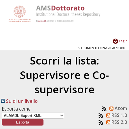
Login
STRUMENTI DI NAVIGAZIONE
Scorri la lista:
Supervisore e Co-
supervisore
Su di un livello
Atom
Esporta come
RSS 1.0
RSS 2.0