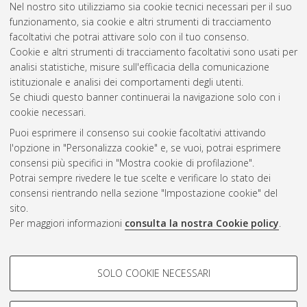
Nel nostro sito utilizziamo sia cookie tecnici necessari per il suo
Alma Mater Studiorum Università di Bologna. Dottorato di
funzionamento, sia cookie e altri strumenti di tracciamento
ricerca in
Scienze veterinarie
, 36 Ciclo.
facoltativi che potrai attivare solo con il tuo consenso.
Cookie e altri strumenti di tracciamento facoltativi sono usati per
Questa lista e' stata generata il
Thu Aug 6 20:48:39 2026
analisi statistiche, misure sull'efficacia della comunicazione
CEST
.
istituzionale e analisi dei comportamenti degli utenti.
Se chiudi questo banner continuerai la navigazione solo con i
cookie necessari.
Atom
Puoi esprimere il consenso sui cookie facoltativi attivando
Rss 1.0
l'opzione in "Personalizza cookie" e, se vuoi, potrai esprimere
consensi più specifici in "Mostra cookie di profilazione".
Rss 2.0
Potrai sempre rivedere le tue scelte e verificare lo stato dei
consensi rientrando nella sezione "Impostazione cookie" del
AMS Dottorato
sito.
Per maggiori informazioni
consulta la nostra Cookie policy
.
ISSN: 2038-7946
Servizio implementato e gestito da
AlmaDL
Impostazioni Cookie
COOKIE DI PROFILAZIONE -
SOLO COOKIE NECESSARI
Informativa sulla privacy
FACOLTATIVI
Condizioni d’uso del sito
Si tratta di cookie utilizzati per analizzare le caratteristiche della