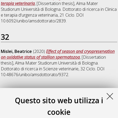
terapia veterinaria
, [Dissertation thesis], Alma Mater
Studiorum Università di Bologna. Dottorato di ricerca in
Clinica
e terapia d'urgenza veterinaria
, 21 Ciclo. DOI
10.6092/unibo/amsdottorato/2839.
32
Mislei, Beatrice
(2020)
Effect of season and cryopreservation
on oxidative status of stallion spermatozoa
, [Dissertation
thesis], Alma Mater Studiorum Università di Bologna.
Dottorato di ricerca in
Scienze veterinarie
, 32 Ciclo. DOI
10.48676/unibo/amsdottorato/9372.
36
Questo sito web utilizza i
Colombo, Ilaria
(2024)
Persistent breeding-induced
cookie
endometritis in mares: effects on early pregnancy
endocrinology and innovative therapies
, [Dissertation thesis],