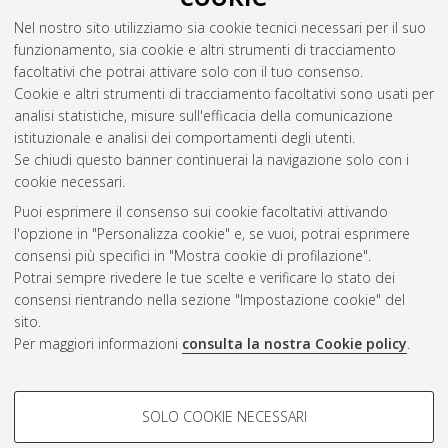
[Dissertation thesis], Alma Mater Studiorum Università di
Nel nostro sito utilizziamo sia cookie tecnici necessari per il suo
Bologna. Dottorato di ricerca in
Informatica
, 20 Ciclo. DOI
funzionamento, sia cookie e altri strumenti di tracciamento
10.6092/unibo/amsdottorato/1812.
facoltativi che potrai attivare solo con il tuo consenso.
Cookie e altri strumenti di tracciamento facoltativi sono usati per
Questa lista e' stata generata il
Thu Aug 6 20:46:55 2026
analisi statistiche, misure sull'efficacia della comunicazione
CEST
.
istituzionale e analisi dei comportamenti degli utenti.
Se chiudi questo banner continuerai la navigazione solo con i
cookie necessari.
Atom
Puoi esprimere il consenso sui cookie facoltativi attivando
Rss 1.0
l'opzione in "Personalizza cookie" e, se vuoi, potrai esprimere
consensi più specifici in "Mostra cookie di profilazione".
Rss 2.0
Potrai sempre rivedere le tue scelte e verificare lo stato dei
consensi rientrando nella sezione "Impostazione cookie" del
sito.
AMS Dottorato
Per maggiori informazioni
consulta la nostra Cookie policy
.
ISSN: 2038-7946
Servizio implementato e gestito da
AlmaDL
Impostazioni Cookie
COOKIE DI PROFILAZIONE -
SOLO COOKIE NECESSARI
Informativa sulla privacy
FACOLTATIVI
Condizioni d’uso del sito