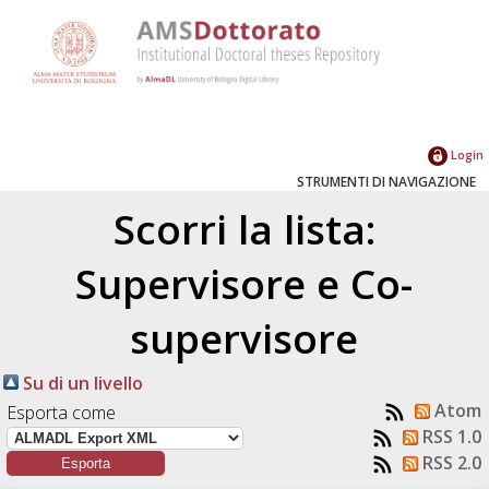
Login
STRUMENTI DI NAVIGAZIONE
Scorri la lista:
Supervisore e Co-
supervisore
Su di un livello
Atom
Esporta come
RSS 1.0
RSS 2.0