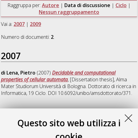
Raggruppa per:
Autore
|
Data di discussione
|
Ciclo
|
Nessun raggruppamento
Vai a:
2007
|
2009
Numero di documenti:
2
.
2007
di Lena, Pietro
(2007)
Decidable and computational
properties of cellular automata
, [Dissertation thesis], Alma
Mater Studiorum Università di Bologna. Dottorato di ricerca in
Informatica
, 19 Ciclo. DOI 10.6092/unibo/amsdottorato/371.
2009
Questo sito web utilizza i
Medri, Filippo
(2009)
3-Dimensional Protein Reconstruction
cookie
from Contact Maps: Complexity and Experimental Results
,