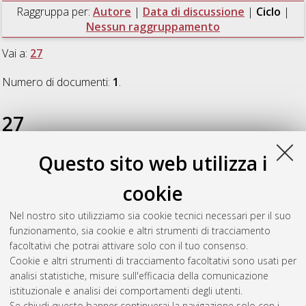
Raggruppa per:
Autore
|
Data di discussione
|
Ciclo
|
Nessun raggruppamento
Vai a:
27
Numero di documenti:
1
.
27
Questo sito web utilizza i
Bossi, Giulia
(2015)
Statistical analysis of the error associated
with the simplification of the stratigraphy in geotechnical
cookie
models
, [Dissertation thesis], Alma Mater Studiorum
Università di Bologna. Dottorato di ricerca in
Ingegneria civile,
Nel nostro sito utilizziamo sia cookie tecnici necessari per il suo
ambientale e dei materiali
, 27 Ciclo. DOI
funzionamento, sia cookie e altri strumenti di tracciamento
10.6092/unibo/amsdottorato/6958.
facoltativi che potrai attivare solo con il tuo consenso.
Cookie e altri strumenti di tracciamento facoltativi sono usati per
Questa lista e' stata generata il
Sat Aug 8 20:48:43 2026
analisi statistiche, misure sull'efficacia della comunicazione
CEST
.
istituzionale e analisi dei comportamenti degli utenti.
Se chiudi questo banner continuerai la navigazione solo con i