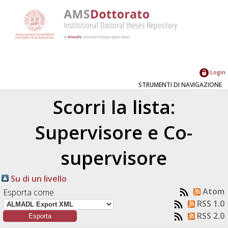
Login
STRUMENTI DI NAVIGAZIONE
Scorri la lista:
Supervisore e Co-
supervisore
Su di un livello
Atom
Esporta come
RSS 1.0
RSS 2.0