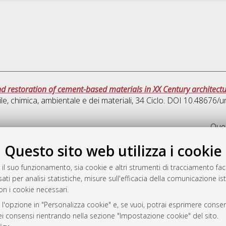
nd restoration of cement-based materials in XX Century architectu
ile, chimica, ambientale e dei materiali
, 34 Ciclo. DOI 10.48676/
Ques
Questo sito web utilizza i cookie
rato
-7946
 il suo funzionamento, sia cookie e altri strumenti di tracciamento faco
ati per analisi statistiche, misure sull'efficacia della comunicazione is
mplementato e gestito da
AlmaDL
on i cookie necessari.
ni Cookie
 sulla privacy
 l'opzione in "Personalizza cookie" e, se vuoi, potrai esprimere consens
dei consensi rientrando nella sezione "Impostazione cookie" del sito.
d’uso del sito