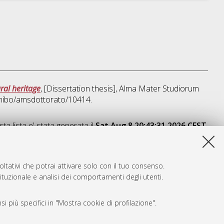
ral heritage
, [Dissertation thesis], Alma Mater Studiorum
unibo/amsdottorato/10414.
ta lista e' stata generata il
Sat Aug 8 20:43:31 2026 CEST
.
ltativi che potrai attivare solo con il tuo consenso.
tituzionale e analisi dei comportamenti degli utenti.
i più specifici in "Mostra cookie di profilazione".