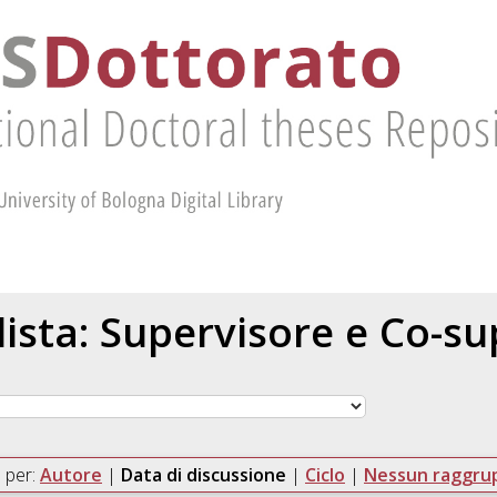
 lista: Supervisore e Co-s
 per:
Autore
|
Data di discussione
|
Ciclo
|
Nessun raggr