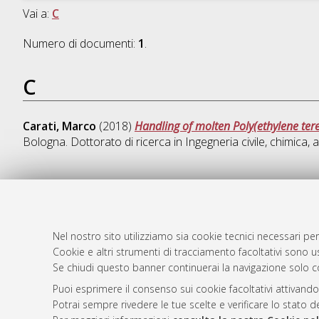
Vai a:
C
Numero di documenti:
1
.
C
Carati, Marco
(2018)
Handling of molten Poly(ethylene te
Bologna. Dottorato di ricerca in
Ingegneria civile, chimica, 
AMS Dotto
Atom
ISSN: 2038
Nel nostro sito utilizziamo sia cookie tecnici necessari per
Rss 1.0
Cookie e altri strumenti di tracciamento facoltativi sono us
Servizio i
Se chiudi questo banner continuerai la navigazione solo c
Rss 2.0
Impostazio
Informativa
Puoi esprimere il consenso sui cookie facoltativi attivando
Potrai sempre rivedere le tue scelte e verificare lo stato 
Condizioni 