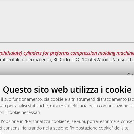
rephthalate) cylinders for preforms compression molding machin
ambientale e dei materiali
, 30 Ciclo. DOI 10.6092/unibo/amsdott
Que
Questo sito web utilizza i cookie
rato
-7946
 il suo funzionamento, sia cookie e altri strumenti di tracciamento faco
ati per analisi statistiche, misure sull'efficacia della comunicazione is
mplementato e gestito da
AlmaDL
on i cookie necessari.
ni Cookie
 sulla privacy
 l'opzione in "Personalizza cookie" e, se vuoi, potrai esprimere consens
dei consensi rientrando nella sezione "Impostazione cookie" del sito.
d’uso del sito