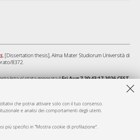
es
, [Dissertation thesis], Alma Mater Studiorum Università di
orato/8372.
sta lista e' stata generata il
Fri Aug 7 20:43:17 2026 CEST
.
ltativi che potrai attivare solo con il tuo consenso.
tituzionale e analisi dei comportamenti degli utenti.
i più specifici in "Mostra cookie di profilazione".