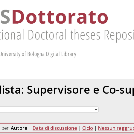
 lista: Supervisore e Co-s
 per:
Autore
|
Data di discussione
|
Ciclo
|
Nessun raggr