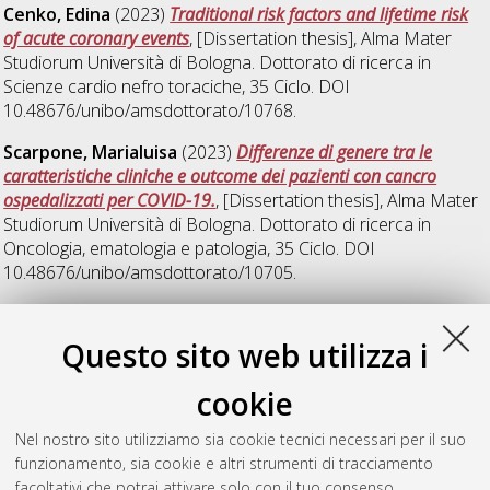
Cenko, Edina
(2023)
Traditional risk factors and lifetime risk
of acute coronary events
, [Dissertation thesis], Alma Mater
Studiorum Università di Bologna. Dottorato di ricerca in
Scienze cardio nefro toraciche
, 35 Ciclo. DOI
10.48676/unibo/amsdottorato/10768.
Scarpone, Marialuisa
(2023)
Differenze di genere tra le
caratteristiche cliniche e outcome dei pazienti con cancro
ospedalizzati per COVID-19.
, [Dissertation thesis], Alma Mater
Studiorum Università di Bologna. Dottorato di ricerca in
Oncologia, ematologia e patologia
, 35 Ciclo. DOI
10.48676/unibo/amsdottorato/10705.
2024
Questo sito web utilizza i
cookie
Bugiardini, Raffaele
(2024)
Anticancer drug-related
cardiotoxicity from adjuvant goserelin and tamoxifen therapy
,
Nel nostro sito utilizziamo sia cookie tecnici necessari per il suo
[Dissertation thesis], Alma Mater Studiorum Università di
funzionamento, sia cookie e altri strumenti di tracciamento
Bologna. Dottorato di ricerca in
Oncologia, ematologia e
facoltativi che potrai attivare solo con il tuo consenso.