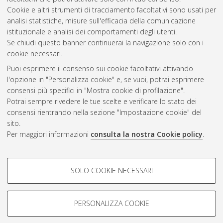
patologia
, 36 Ciclo. DOI 10.48676/unibo/amsdottorato/11458.
Cookie e altri strumenti di tracciamento facoltativi sono usati per
analisi statistiche, misure sull'efficacia della comunicazione
Questa lista e' stata generata il
Fri Aug 7 20:48:00 2026 CEST
.
istituzionale e analisi dei comportamenti degli utenti.
Se chiudi questo banner continuerai la navigazione solo con i
cookie necessari.
Atom
Puoi esprimere il consenso sui cookie facoltativi attivando
Rss 1.0
l'opzione in "Personalizza cookie" e, se vuoi, potrai esprimere
consensi più specifici in "Mostra cookie di profilazione".
Rss 2.0
Potrai sempre rivedere le tue scelte e verificare lo stato dei
consensi rientrando nella sezione "Impostazione cookie" del
AMS Dottorato
sito.
Per maggiori informazioni
consulta la nostra Cookie policy
.
ISSN: 2038-7946
Servizio implementato e gestito da
AlmaDL
Impostazioni Cookie
COOKIE DI PROFILAZIONE -
SOLO COOKIE NECESSARI
Informativa sulla privacy
FACOLTATIVI
Condizioni d’uso del sito
Si tratta di cookie utilizzati per analizzare le caratteristiche della
navigazione degli utenti, creare profili in base al loro comportamento
PERSONALIZZA COOKIE
sul sito, per analisi di marketing.