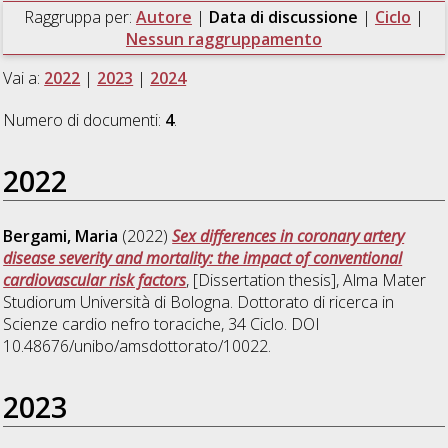
Raggruppa per:
Autore
|
Data di discussione
|
Ciclo
|
Nessun raggruppamento
Vai a:
2022
|
2023
|
2024
Numero di documenti:
4
.
2022
Bergami, Maria
(2022)
Sex differences in coronary artery
disease severity and mortality: the impact of conventional
cardiovascular risk factors
, [Dissertation thesis], Alma Mater
Studiorum Università di Bologna. Dottorato di ricerca in
Scienze cardio nefro toraciche
, 34 Ciclo. DOI
10.48676/unibo/amsdottorato/10022.
2023