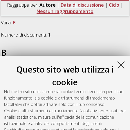
Raggruppa per:
Autore
|
Data di discussione
|
Ciclo
|
Nessun raggruppamento
Vai a:
B
Numero di documenti:
1
.
B
Questo sito web utilizza i
Becherelli, Marco
(2010)
Functional characterization of
Streptococcus pyogenes pili
, [Dissertation thesis], Alma Mater
cookie
Studiorum Università di Bologna. Dottorato di ricerca in
Biologia cellulare, molecolare e industriale/cellular, molecular
Nel nostro sito utilizziamo sia cookie tecnici necessari per il suo
and industrial biology: progetto n. 2 Biologia funzionale dei
funzionamento, sia cookie e altri strumenti di tracciamento
sistemi cellulari e molecolari
, 22 Ciclo.
facoltativi che potrai attivare solo con il tuo consenso.
Cookie e altri strumenti di tracciamento facoltativi sono usati per
Questa lista e' stata generata il
Wed Aug 5 20:48:37 2026
analisi statistiche, misure sull'efficacia della comunicazione
CEST
.
istituzionale e analisi dei comportamenti degli utenti.
Se chiudi questo banner continuerai la navigazione solo con i