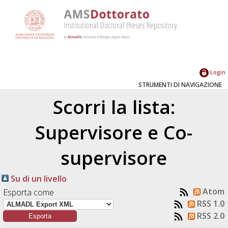
Login
STRUMENTI DI NAVIGAZIONE
Scorri la lista:
Supervisore e Co-
supervisore
Su di un livello
Atom
Esporta come
RSS 1.0
RSS 2.0