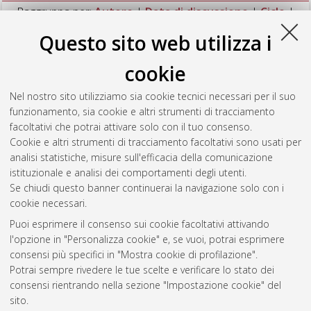
Raggruppa per:
Autore
|
Data di discussione
|
Ciclo
|
Nessun raggruppamento
Questo sito web utilizza i
Numero di documenti:
1
.
cookie
Monaldi, Cecilia
(2024)
Resetting SETD2/H3K36ME3 deficiency
Nel nostro sito utilizziamo sia cookie tecnici necessari per il suo
in advanced systemic mastocytosis
, [Dissertation thesis], Alma
funzionamento, sia cookie e altri strumenti di tracciamento
Mater Studiorum Università di Bologna. Dottorato di ricerca in
facoltativi che potrai attivare solo con il tuo consenso.
Oncologia, ematologia e patologia
, 36 Ciclo.
Cookie e altri strumenti di tracciamento facoltativi sono usati per
analisi statistiche, misure sull'efficacia della comunicazione
Questa lista e' stata generata il
Fri Aug 7 20:43:39 2026 CEST
.
istituzionale e analisi dei comportamenti degli utenti.
Se chiudi questo banner continuerai la navigazione solo con i
cookie necessari.
Atom
Puoi esprimere il consenso sui cookie facoltativi attivando
Rss 1.0
l'opzione in "Personalizza cookie" e, se vuoi, potrai esprimere
consensi più specifici in "Mostra cookie di profilazione".
Rss 2.0
Potrai sempre rivedere le tue scelte e verificare lo stato dei
consensi rientrando nella sezione "Impostazione cookie" del
AMS Dottorato
sito.