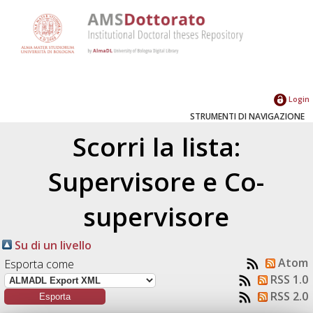
Login
STRUMENTI DI NAVIGAZIONE
Scorri la lista:
Supervisore e Co-
supervisore
Su di un livello
Atom
Esporta come
RSS 1.0
RSS 2.0