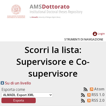
Login
STRUMENTI DI NAVIGAZIONE
Scorri la lista:
Supervisore e Co-
supervisore
Su di un livello
Atom
Esporta come
RSS 1.0
RSS 2.0