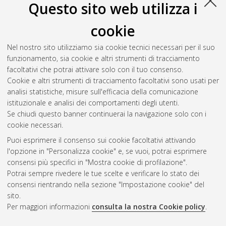
Questo sito web utilizza i
Tontini, Luca
(2024)
Impatto dell'uso dell'Edmonton Symptom
Assessment System all'interno di un ambulatorio integrato di
cookie
radioterapia e cure palliative sull'ottimizzazione della qualita di
cura
, [Dissertation thesis], Alma Mater Studiorum Università di
Nel nostro sito utilizziamo sia cookie tecnici necessari per il suo
Bologna. Dottorato di ricerca in
Oncologia, ematologia e
funzionamento, sia cookie e altri strumenti di tracciamento
patologia
, 36 Ciclo.
facoltativi che potrai attivare solo con il tuo consenso.
Cookie e altri strumenti di tracciamento facoltativi sono usati per
Questa lista e' stata generata il
Wed Aug 5 20:45:32 2026
analisi statistiche, misure sull'efficacia della comunicazione
CEST
.
istituzionale e analisi dei comportamenti degli utenti.
Se chiudi questo banner continuerai la navigazione solo con i
cookie necessari.
Atom
Puoi esprimere il consenso sui cookie facoltativi attivando
Rss 1.0
l'opzione in "Personalizza cookie" e, se vuoi, potrai esprimere
consensi più specifici in "Mostra cookie di profilazione".
Rss 2.0
Potrai sempre rivedere le tue scelte e verificare lo stato dei
consensi rientrando nella sezione "Impostazione cookie" del
sito.
AMS Dottorato
Per maggiori informazioni
consulta la nostra Cookie policy
.
ISSN: 2038-7946
Servizio implementato e gestito da
AlmaDL