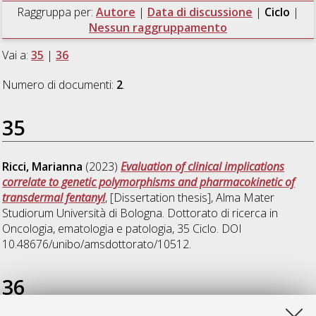
Raggruppa per:
Autore
|
Data di discussione
|
Ciclo
|
Nessun raggruppamento
Vai a:
35
|
36
Numero di documenti:
2
.
35
Ricci, Marianna
(2023)
Evaluation of clinical implications
correlate to genetic polymorphisms and pharmacokinetic of
transdermal fentanyl
, [Dissertation thesis], Alma Mater
Studiorum Università di Bologna. Dottorato di ricerca in
Oncologia, ematologia e patologia
, 35 Ciclo. DOI
10.48676/unibo/amsdottorato/10512.
36