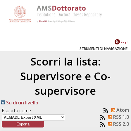
Login
STRUMENTI DI NAVIGAZIONE
Scorri la lista:
Supervisore e Co-
supervisore
Su di un livello
Atom
Esporta come
RSS 1.0
RSS 2.0