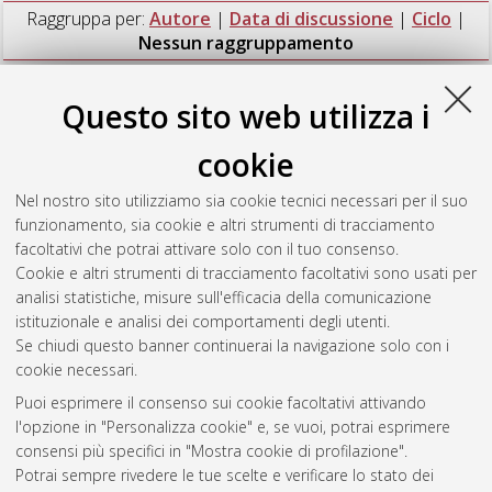
Raggruppa per:
Autore
|
Data di discussione
|
Ciclo
|
Nessun raggruppamento
Numero di documenti:
1
.
Questo sito web utilizza i
Tagliazucchi, Silvia
(2015)
Studi per una operante storia del
cookie
territorio. Il libro incompiuto di Saverio Muratori
, [Dissertation
thesis], Alma Mater Studiorum Università di Bologna.
Nel nostro sito utilizziamo sia cookie tecnici necessari per il suo
Dottorato di ricerca in
Architettura
, 26 Ciclo. DOI
funzionamento, sia cookie e altri strumenti di tracciamento
10.6092/unibo/amsdottorato/7011.
facoltativi che potrai attivare solo con il tuo consenso.
Cookie e altri strumenti di tracciamento facoltativi sono usati per
Questa lista e' stata generata il
Thu Aug 6 20:47:13 2026
analisi statistiche, misure sull'efficacia della comunicazione
CEST
.
istituzionale e analisi dei comportamenti degli utenti.
Se chiudi questo banner continuerai la navigazione solo con i
cookie necessari.
Atom
Puoi esprimere il consenso sui cookie facoltativi attivando
Rss 1.0
l'opzione in "Personalizza cookie" e, se vuoi, potrai esprimere
consensi più specifici in "Mostra cookie di profilazione".
Rss 2.0
Potrai sempre rivedere le tue scelte e verificare lo stato dei