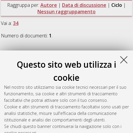
Raggruppa per:
Autore
|
Data di discussione
|
Ciclo
|
Nessun raggruppamento
Vai a:
34
Numero di documenti:
1
.
34
Questo sito web utilizza i
Zedda, Ilaria Maria
(2023)
Rethinking the block. The 1970s
cookie
European discourses on the city and the IBA Berlin 1979-87
,
[Dissertation thesis], Alma Mater Studiorum Università di
Nel nostro sito utilizziamo sia cookie tecnici necessari per il suo
Bologna. Dottorato di ricerca in
Architettura e culture del
funzionamento, sia cookie e altri strumenti di tracciamento
progetto
, 34 Ciclo.
facoltativi che potrai attivare solo con il tuo consenso.
Cookie e altri strumenti di tracciamento facoltativi sono usati per
Questa lista e' stata generata il
Wed Aug 5 20:44:36 2026
analisi statistiche, misure sull'efficacia della comunicazione
CEST
.
istituzionale e analisi dei comportamenti degli utenti.
Se chiudi questo banner continuerai la navigazione solo con i
cookie necessari.