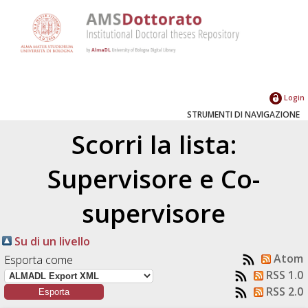
Login
STRUMENTI DI NAVIGAZIONE
Scorri la lista:
Supervisore e Co-
supervisore
Su di un livello
Atom
Esporta come
RSS 1.0
RSS 2.0