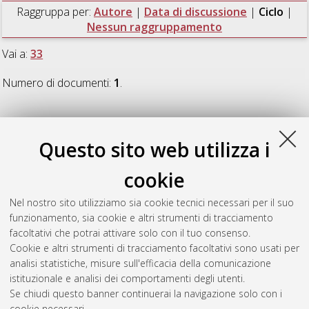
Raggruppa per:
Autore
|
Data di discussione
|
Ciclo
|
Nessun raggruppamento
Vai a:
33
Numero di documenti:
1
.
33
Questo sito web utilizza i
Gazzoni, Sandra
(2020)
Corpus in fabula. Imperativi
cookie
benefattivi come azioni congiunte.
, [Dissertation thesis], Alma
Mater Studiorum Università di Bologna. Dottorato di ricerca in
Nel nostro sito utilizziamo sia cookie tecnici necessari per il suo
Culture letterarie e filologiche
, 33 Ciclo. DOI
funzionamento, sia cookie e altri strumenti di tracciamento
10.6092/unibo/amsdottorato/9492.
facoltativi che potrai attivare solo con il tuo consenso.
Cookie e altri strumenti di tracciamento facoltativi sono usati per
Questa lista e' stata generata il
Sat Aug 8 20:48:25 2026
analisi statistiche, misure sull'efficacia della comunicazione
CEST
.
istituzionale e analisi dei comportamenti degli utenti.
Se chiudi questo banner continuerai la navigazione solo con i
cookie necessari.