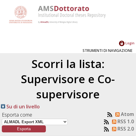
Login
STRUMENTI DI NAVIGAZIONE
Scorri la lista:
Supervisore e Co-
supervisore
Su di un livello
Atom
Esporta come
RSS 1.0
RSS 2.0