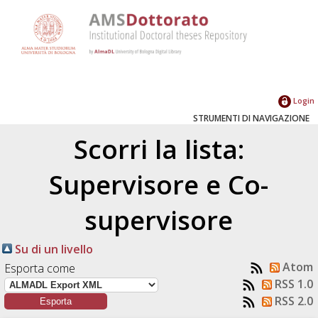
Login
STRUMENTI DI NAVIGAZIONE
Scorri la lista:
Supervisore e Co-
supervisore
Su di un livello
Atom
Esporta come
RSS 1.0
RSS 2.0