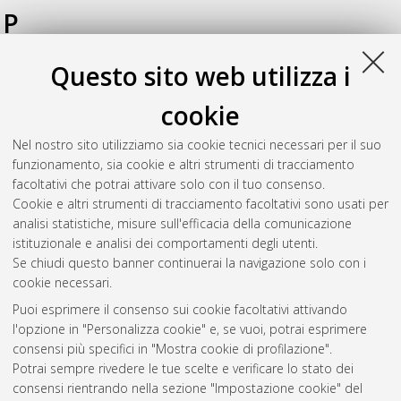
P
Questo sito web utilizza i
Paganelli, Filippo
(2012)
Cooperazione e competizione nel
mercato aereo: scenario corrente, possibili evoluzioni e
cookie
strumenti analitici
, [Dissertation thesis], Alma Mater
Studiorum Università di Bologna. Dottorato di ricerca in
Nel nostro sito utilizziamo sia cookie tecnici necessari per il suo
Ingegneria geomatica e dei trasporti
, 24 Ciclo. DOI
funzionamento, sia cookie e altri strumenti di tracciamento
10.6092/unibo/amsdottorato/4906.
facoltativi che potrai attivare solo con il tuo consenso.
Cookie e altri strumenti di tracciamento facoltativi sono usati per
Questa lista e' stata generata il
Wed Aug 5 20:45:11 2026
analisi statistiche, misure sull'efficacia della comunicazione
CEST
.
istituzionale e analisi dei comportamenti degli utenti.
Se chiudi questo banner continuerai la navigazione solo con i
cookie necessari.
Atom
Puoi esprimere il consenso sui cookie facoltativi attivando
Rss 1.0
l'opzione in "Personalizza cookie" e, se vuoi, potrai esprimere
consensi più specifici in "Mostra cookie di profilazione".
Rss 2.0
Potrai sempre rivedere le tue scelte e verificare lo stato dei
consensi rientrando nella sezione "Impostazione cookie" del