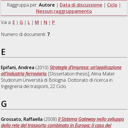
Raggruppa per:
Autore
|
Data di discussione
|
Ciclo
|
Nessun raggruppamento
Vai a:
E
|
G
|
L
|
M
|
N
|
P
Numero di documenti:
7
.
E
Epifani, Andrea
(2010)
Strategie d'impresa: un'applicazione
all'industria ferroviaria
, [Dissertation thesis], Alma Mater
Studiorum Università di Bologna. Dottorato di ricerca in
Ingegneria dei trasporti
, 22 Ciclo.
G
Grossato, Raffaella
(2008)
Il Sistema Gateway nello sviluppo
della rete del trasporto combinato in Europa: il caso del