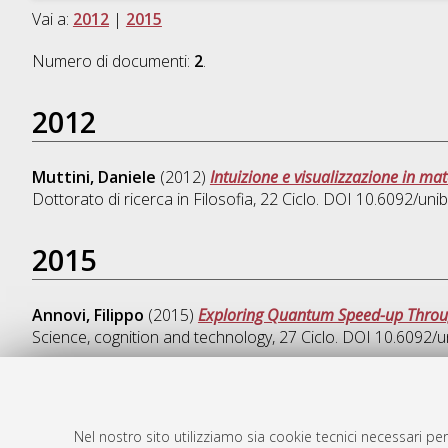
Vai a:
2012
|
2015
Numero di documenti:
2
.
2012
Muttini, Daniele
(2012)
Intuizione e visualizzazione in mat
Dottorato di ricerca in
Filosofia
, 22 Ciclo. DOI 10.6092/un
2015
Annovi, Filippo
(2015)
Exploring Quantum Speed-up Throug
Science, cognition and technology
, 27 Ciclo. DOI 10.6092
Nel nostro sito utilizziamo sia cookie tecnici necessari per
AMS Dotto
Atom