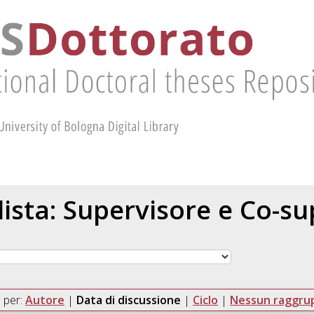
 lista: Supervisore e Co-s
 per:
Autore
|
Data di discussione
|
Ciclo
|
Nessun raggr