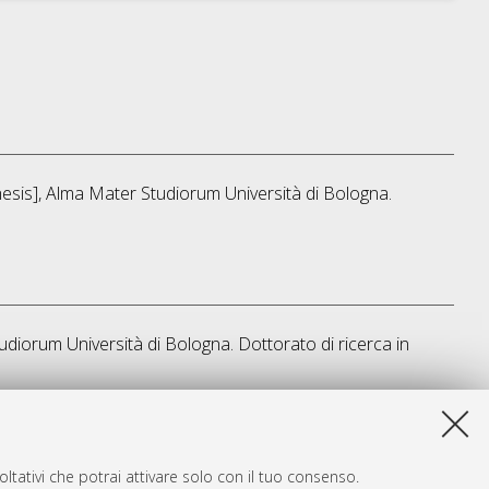
thesis], Alma Mater Studiorum Università di Bologna.
tudiorum Università di Bologna. Dottorato di ricerca in
a lista e' stata generata il
Thu Aug 6 20:47:00 2026 CEST
.
ltativi che potrai attivare solo con il tuo consenso.