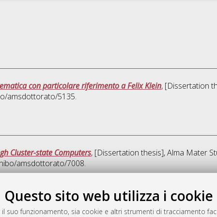
ematica con particolare riferimento a Felix Klein
, [Dissertation 
ibo/amsdottorato/5135.
h Cluster-state Computers
, [Dissertation thesis], Alma Mater S
/unibo/amsdottorato/7008.
Quest
Questo sito web utilizza i cookie
 il suo funzionamento, sia cookie e altri strumenti di tracciamento faco
rato