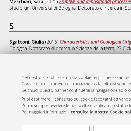
Meschiari, Sara
(2021)
Eruptive and depositional processes
Studiorum Università di Bologna. Dottorato di ricerca in
Sci
S
Sgattoni, Giulia
(2016)
Characteristics and Geological Ori
Bologna. Dottorato di ricerca in
Scienze della terra
, 27 Ci
Nel nostro sito utilizziamo sia cookie tecnici necessari per
AMS Dotto
Atom
Cookie e altri strumenti di tracciamento facoltativi sono us
ISSN: 2038
Rss 1.0
Se chiudi questo banner continuerai la navigazione solo c
Servizio i
Puoi esprimere il consenso sui cookie facoltativi attivando
Rss 2.0
Impostazio
Potrai sempre rivedere le tue scelte e verificare lo stato 
Informativa
Per maggiori informazioni
consulta la nostra Cookie pol
Condizioni 
COOKIE DI PROFILAZIONE - FACOLTATIVI