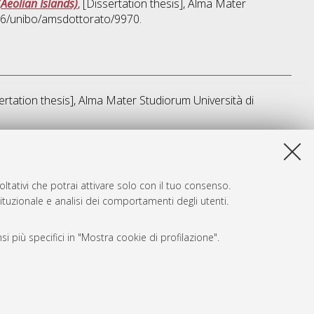
(Aeolian Islands)
, [Dissertation thesis], Alma Mater
676/unibo/amsdottorato/9970.
sertation thesis], Alma Mater Studiorum Università di
sta lista e' stata generata il
Fri Aug 7 20:44:31 2026 CEST
.
ltativi che potrai attivare solo con il tuo consenso.
tituzionale e analisi dei comportamenti degli utenti.
i più specifici in "Mostra cookie di profilazione".
SARI