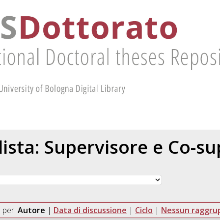
 lista: Supervisore e Co-s
 per:
Autore
|
Data di discussione
|
Ciclo
|
Nessun raggr