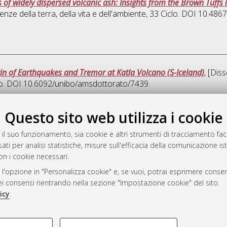
 of widely dispersed volcanic ash: Insights from the Brown Tuffs 
enze della terra, della vita e dell'ambiente
, 33 Ciclo. DOI 10.48
gin of Earthquakes and Tremor at Katla Volcano (S-Iceland)
, [Dis
clo. DOI 10.6092/unibo/amsdottorato/7439.
Que
Questo sito web utilizza i cookie
 il suo funzionamento, sia cookie e altri strumenti di tracciamento faco
rato
ati per analisi statistiche, misure sull'efficacia della comunicazione is
-7946
on i cookie necessari.
mplementato e gestito da
AlmaDL
 l'opzione in "Personalizza cookie" e, se vuoi, potrai esprimere consens
ni Cookie
dei consensi rientrando nella sezione "Impostazione cookie" del sito.
 sulla privacy
icy
.
d’uso del sito
COOKIE TECNICI - NECES