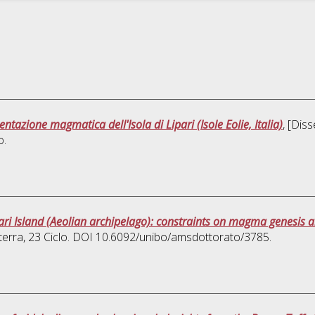
ntazione magmatica dell'Isola di Lipari (Isole Eolie, Italia)
, [Dis
o.
ari Island (Aeolian archipelago): constraints on magma genesis 
terra
, 23 Ciclo. DOI 10.6092/unibo/amsdottorato/3785.