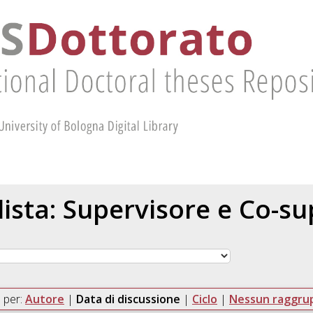
 lista: Supervisore e Co-s
 per:
Autore
|
Data di discussione
|
Ciclo
|
Nessun raggr