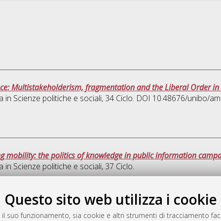
ce: Multistakeholderism, fragmentation and the Liberal Order in t
a in
Scienze politiche e sociali
, 34 Ciclo. DOI 10.48676/unibo/a
g mobility: the politics of knowledge in public information campa
a in
Scienze politiche e sociali
, 37 Ciclo.
Que
Questo sito web utilizza i cookie
 il suo funzionamento, sia cookie e altri strumenti di tracciamento faco
rato