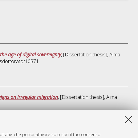
he age of digital sovereignty
, [Dissertation thesis], Alma
msdottorato/10371.
igns on irregular migration
, [Dissertation thesis], Alma
sta lista e' stata generata il
Fri Aug 7 20:45:49 2026 CEST
.
ltativi che potrai attivare solo con il tuo consenso.