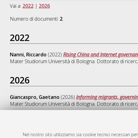
Vai a:
2022
|
2026
Numero di documenti:
2
.
2022
Nanni, Riccardo
(2022)
Rising China and Internet governan
Mater Studiorum Università di Bologna. Dottorato di ricerc
2026
Giancaspro, Gaetano
(2026)
Informing migrants, governin
Mater Studiorum Università di Bologna. Dottorato di ricerc
Nel nostro sito utilizziamo sia cookie tecnici necessari per
AMS Dotto
Atom