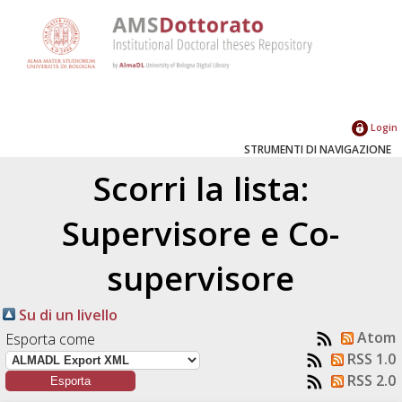
Login
STRUMENTI DI NAVIGAZIONE
Scorri la lista:
Supervisore e Co-
supervisore
Su di un livello
Atom
Esporta come
RSS 1.0
RSS 2.0