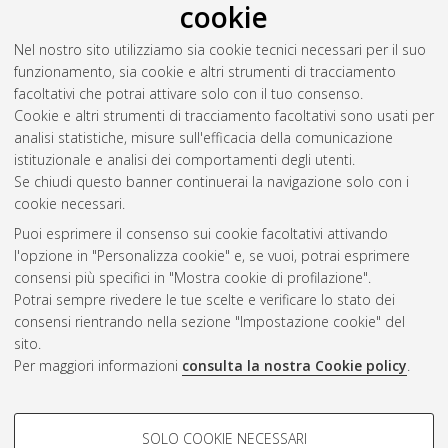
cookie
Gitto, Stefano
(2011)
Caratterizzazione della nicchia dei
progenitori epatici nelle epatopatie croniche umane
,
Nel nostro sito utilizziamo sia cookie tecnici necessari per il suo
[Dissertation thesis], Alma Mater Studiorum Università di
funzionamento, sia cookie e altri strumenti di tracciamento
Bologna. Dottorato di ricerca in
Scienze biomediche: progetto
facoltativi che potrai attivare solo con il tuo consenso.
n. 3 "Fisiologia applicata e fisiopatologia"
, 23 Ciclo.
Cookie e altri strumenti di tracciamento facoltativi sono usati per
analisi statistiche, misure sull'efficacia della comunicazione
Questa lista e' stata generata il
Fri Aug 7 20:47:25 2026 CEST
.
istituzionale e analisi dei comportamenti degli utenti.
Se chiudi questo banner continuerai la navigazione solo con i
cookie necessari.
Atom
Puoi esprimere il consenso sui cookie facoltativi attivando
Rss 1.0
l'opzione in "Personalizza cookie" e, se vuoi, potrai esprimere
consensi più specifici in "Mostra cookie di profilazione".
Rss 2.0
Potrai sempre rivedere le tue scelte e verificare lo stato dei
consensi rientrando nella sezione "Impostazione cookie" del
sito.
AMS Dottorato
Per maggiori informazioni
consulta la nostra Cookie policy
.
ISSN: 2038-7946
Servizio implementato e gestito da
AlmaDL
Impostazioni Cookie
COOKIE DI PROFILAZIONE -
SOLO COOKIE NECESSARI
Informativa sulla privacy
FACOLTATIVI