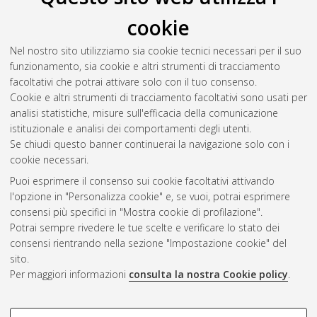
Vagnini, Chiara
(2025)
Cognitive biases in sustainable
cookie
operations and supply chain management. Empirical evidence
and implications in sustainable sourcing
, [Dissertation thesis],
Nel nostro sito utilizziamo sia cookie tecnici necessari per il suo
Alma Mater Studiorum Università di Bologna. Dottorato di
funzionamento, sia cookie e altri strumenti di tracciamento
ricerca in
Management
, 36 Ciclo.
facoltativi che potrai attivare solo con il tuo consenso.
Cookie e altri strumenti di tracciamento facoltativi sono usati per
Questa lista e' stata generata il
Wed Aug 5 20:43:34 2026
analisi statistiche, misure sull'efficacia della comunicazione
CEST
.
istituzionale e analisi dei comportamenti degli utenti.
Se chiudi questo banner continuerai la navigazione solo con i
cookie necessari.
Atom
Puoi esprimere il consenso sui cookie facoltativi attivando
Rss 1.0
l'opzione in "Personalizza cookie" e, se vuoi, potrai esprimere
consensi più specifici in "Mostra cookie di profilazione".
Rss 2.0
Potrai sempre rivedere le tue scelte e verificare lo stato dei
consensi rientrando nella sezione "Impostazione cookie" del
sito.
AMS Dottorato
Per maggiori informazioni
consulta la nostra Cookie policy
.
ISSN: 2038-7946
Servizio implementato e gestito da
AlmaDL
Impostazioni Cookie
COOKIE DI PROFILAZIONE -