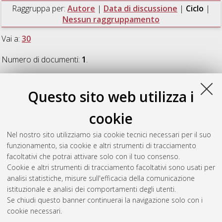
Raggruppa per:
Autore
|
Data di discussione
|
Ciclo
|
Nessun raggruppamento
Vai a:
30
Numero di documenti:
1
.
30
Questo sito web utilizza i
cookie
Patti, Mauro
(2018)
MAORY: wavefront sensor prototype and
instrument optical design
, [Dissertation thesis], Alma Mater
Nel nostro sito utilizziamo sia cookie tecnici necessari per il suo
Studiorum Università di Bologna. Dottorato di ricerca in
funzionamento, sia cookie e altri strumenti di tracciamento
Astrofisica
, 30 Ciclo. DOI 10.6092/unibo/amsdottorato/8534.
facoltativi che potrai attivare solo con il tuo consenso.
Cookie e altri strumenti di tracciamento facoltativi sono usati per
Questa lista e' stata generata il
Thu Aug 6 20:44:16 2026
analisi statistiche, misure sull'efficacia della comunicazione
CEST
.
istituzionale e analisi dei comportamenti degli utenti.
Se chiudi questo banner continuerai la navigazione solo con i
cookie necessari.
Atom