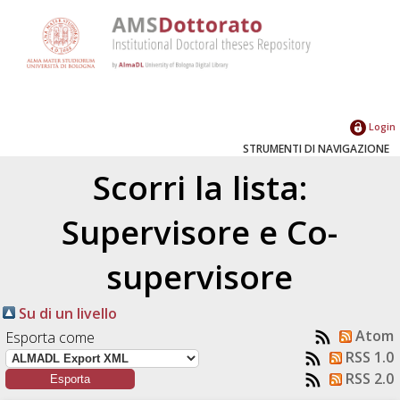
Login
STRUMENTI DI NAVIGAZIONE
Scorri la lista:
Supervisore e Co-
supervisore
Su di un livello
Atom
Esporta come
RSS 1.0
RSS 2.0