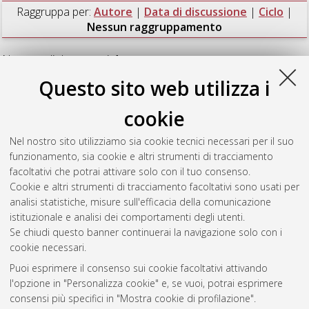
Raggruppa per:
Autore
|
Data di discussione
|
Ciclo
|
Nessun raggruppamento
Numero di documenti:
1
.
Questo sito web utilizza i
Quqa, Said
(2022)
Exploiting the environment for structural
health monitoring: Strategies, algorithms, and technologies
,
cookie
[Dissertation thesis], Alma Mater Studiorum Università di
Bologna. Dottorato di ricerca in
Ingegneria civile, chimica,
Nel nostro sito utilizziamo sia cookie tecnici necessari per il suo
ambientale e dei materiali
, 34 Ciclo. DOI
funzionamento, sia cookie e altri strumenti di tracciamento
10.48676/unibo/amsdottorato/10227.
facoltativi che potrai attivare solo con il tuo consenso.
Cookie e altri strumenti di tracciamento facoltativi sono usati per
Questa lista e' stata generata il
Wed Aug 5 20:44:38 2026
analisi statistiche, misure sull'efficacia della comunicazione
CEST
.
istituzionale e analisi dei comportamenti degli utenti.
Se chiudi questo banner continuerai la navigazione solo con i
cookie necessari.
Atom
Puoi esprimere il consenso sui cookie facoltativi attivando
Rss 1.0
l'opzione in "Personalizza cookie" e, se vuoi, potrai esprimere
consensi più specifici in "Mostra cookie di profilazione".
Rss 2.0