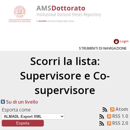
Login
STRUMENTI DI NAVIGAZIONE
Scorri la lista:
Supervisore e Co-
supervisore
Su di un livello
Atom
Esporta come
RSS 1.0
RSS 2.0