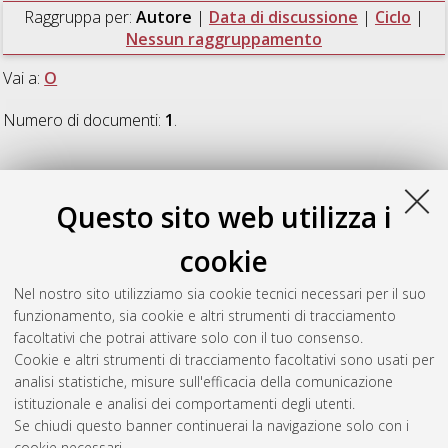
Raggruppa per:
Autore
|
Data di discussione
|
Ciclo
|
Nessun raggruppamento
Vai a:
O
Numero di documenti:
1
.
O
Questo sito web utilizza i
Orlando, Giada
(2025)
Analysis of offshore soils and
cookie
foundations for wind deployment in the Italian seas in
intermediate water depths
, [Dissertation thesis], Alma Mater
Nel nostro sito utilizziamo sia cookie tecnici necessari per il suo
Studiorum Università di Bologna. Dottorato di ricerca in
funzionamento, sia cookie e altri strumenti di tracciamento
Ingegneria civile, chimica, ambientale e dei materiali
, 37 Ciclo.
facoltativi che potrai attivare solo con il tuo consenso.
Cookie e altri strumenti di tracciamento facoltativi sono usati per
Questa lista e' stata generata il
Wed Aug 5 20:46:29 2026
analisi statistiche, misure sull'efficacia della comunicazione
CEST
.
istituzionale e analisi dei comportamenti degli utenti.
Se chiudi questo banner continuerai la navigazione solo con i
cookie necessari.