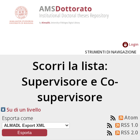
Login
STRUMENTI DI NAVIGAZIONE
Scorri la lista:
Supervisore e Co-
supervisore
Su di un livello
Atom
Esporta come
RSS 1.0
RSS 2.0