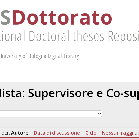
 lista: Supervisore e Co-s
 per:
Autore
|
Data di discussione
|
Ciclo
|
Nessun raggr