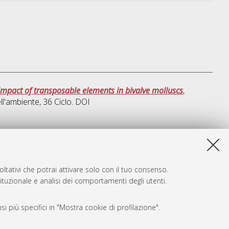
impact of transposable elements in bivalve molluscs
,
ell'ambiente
, 36 Ciclo. DOI
a lista e' stata generata il
Wed Aug 5 20:46:16 2026 CEST
.
ltativi che potrai attivare solo con il tuo consenso.
tituzionale e analisi dei comportamenti degli utenti.
i più specifici in "Mostra cookie di profilazione".