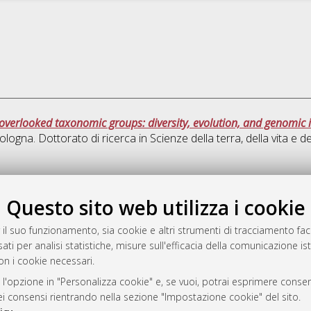
overlooked taxonomic groups: diversity, evolution, and genomic 
ologna. Dottorato di ricerca in
Scienze della terra, della vita e d
Quest
Questo sito web utilizza i cookie
rato
 il suo funzionamento, sia cookie e altri strumenti di tracciamento faco
-7946
ati per analisi statistiche, misure sull'efficacia della comunicazione is
on i cookie necessari.
mplementato e gestito da
AlmaDL
ni Cookie
 l'opzione in "Personalizza cookie" e, se vuoi, potrai esprimere consens
 sulla privacy
dei consensi rientrando nella sezione "Impostazione cookie" del sito.