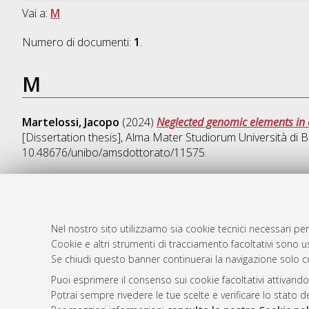
Vai a:
M
Numero di documenti:
1
.
M
Martelossi, Jacopo
(2024)
Neglected genomic elements in 
[Dissertation thesis], Alma Mater Studiorum Università di B
10.48676/unibo/amsdottorato/11575.
AMS Dotto
Atom
Nel nostro sito utilizziamo sia cookie tecnici necessari per
ISSN: 2038
Cookie e altri strumenti di tracciamento facoltativi sono us
Rss 1.0
Se chiudi questo banner continuerai la navigazione solo c
Servizio i
Rss 2.0
Impostazio
Puoi esprimere il consenso sui cookie facoltativi attivando
Informativa
Potrai sempre rivedere le tue scelte e verificare lo stato 